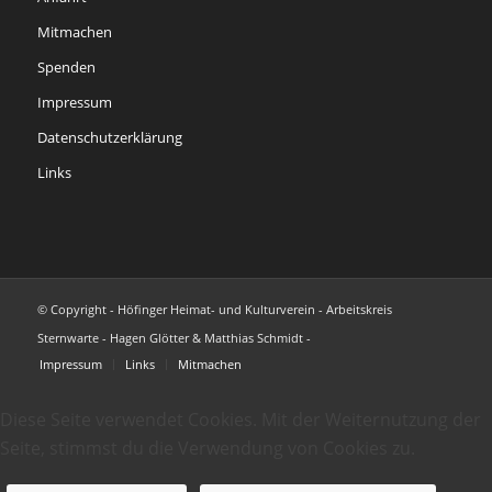
Mitmachen
Spenden
Impressum
Datenschutzerklärung
Links
© Copyright - Höfinger Heimat- und Kulturverein - Arbeitskreis
Sternwarte - Hagen Glötter & Matthias Schmidt -
Impressum
Links
Mitmachen
Diese Seite verwendet Cookies. Mit der Weiternutzung der
Seite, stimmst du die Verwendung von Cookies zu.