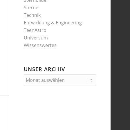
Sternbilder
Sterne
Technik
Entwicklung & Engineering
TeenAstro
Universum
Wissenswertes
UNSER ARCHIV