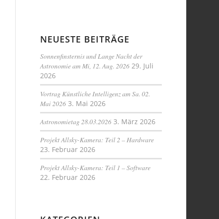
NEUESTE BEITRÄGE
Sonnenfinsternis und Lange Nacht der
Astronomie am Mi, 12. Aug. 2026
29. Juli
2026
Vortrag Künstliche Intelligenz am Sa. 02.
Mai 2026
3. Mai 2026
Astronomietag 28.03.2026
3. März 2026
Projekt Allsky-Kamera: Teil 2 – Hardware
23. Februar 2026
Projekt Allsky-Kamera: Teil 1 – Software
22. Februar 2026