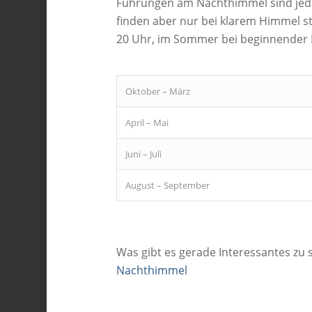
Führungen am Nachthimmel sind jede
finden aber nur bei klarem Himmel s
20 Uhr, im Sommer bei beginnender D
Oktober – März
April – Mai
Juni – Juli
August – September
Was gibt es gerade Interessantes z
Nachthimmel