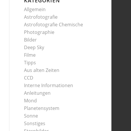
KATEGORIEN
Allgemein
Astrofotografie
Astrofotografie Chemische
Photographie
Bilder
Deep Sky
Filme
Tipps
Aus alten Zeiten
CCD
Interne Informationen
Anleitungen
Mond
Planetensystem
Sonne
Sonstiges