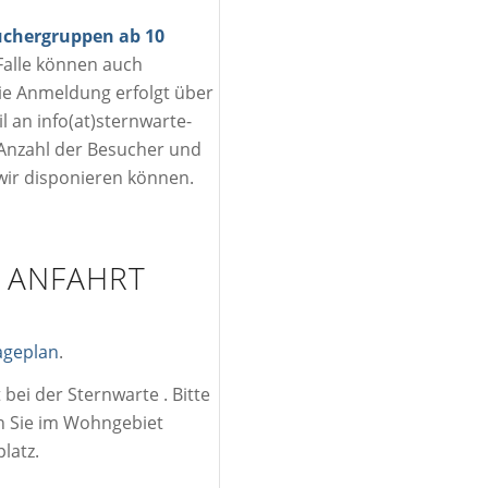
chergruppen ab 10
 Falle können auch
ie Anmeldung erfolgt über
l an info(at)sternwarte-
e Anzahl der Besucher und
ir disponieren können.
 ANFAHRT
ageplan
.
 bei der Sternwarte . Bitte
n Sie im Wohngebiet
latz.