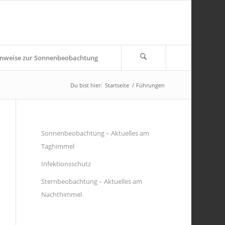
nweise zur Sonnenbeobachtung
Du bist hier:
Startseite
/
Führungen
Sonnenbeobachtung – Aktuelles am
Taghimmel
Infektionsschutz
Sternbeobachtung – Aktuelles am
Nachthimmel