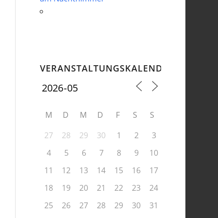
VERANSTALTUNGSKALENDER
M
D
M
D
F
S
S
27
28
29
30
1
2
3
4
5
6
7
8
9
10
11
12
13
14
15
16
17
18
19
20
21
22
23
24
25
26
27
28
29
30
31