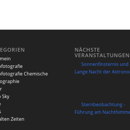
TEGORIEN
NÄCHSTE
VERANSTALTUNGEN
emein
Sonnenfinsternis und
ofotografie
Lange Nacht der Astron
ofotografie Chemische
12/08/2026
ographie
r
 Sky
e
Sternbeobachtung -
s
Führung am Nachthimme
alten Zeiten
14/08/2026