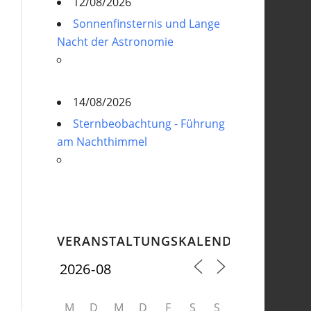
12/08/2026
Sonnenfinsternis und Lange
Nacht der Astronomie
14/08/2026
Sternbeobachtung - Führung
am Nachthimmel
VERANSTALTUNGSKALENDER
M
D
M
D
F
S
S