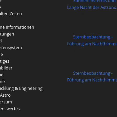
Sonnenfinsternis und
s
Lange Nacht der Astron
alten Zeiten
12/08/2026
rne Informationen
itungen
Sternbeobachtung -
d
Führung am Nachthimme
etensystem
14/08/2026
ne
tiges
nbilder
Sternbeobachtung -
ne
Führung am Nachthimme
nik
21/08/2026
icklung & Engineering
Astro
versum
enswertes