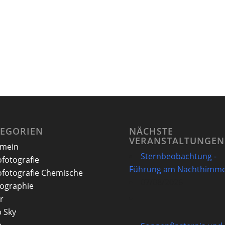
TEGORIEN
NÄCHSTE
VERANSTALTUNGEN
emein
Sternbeobachtung -
ofotografie
Führung am Nachthimme
ofotografie Chemische
07/08/2026
ographie
r
 Sky
e