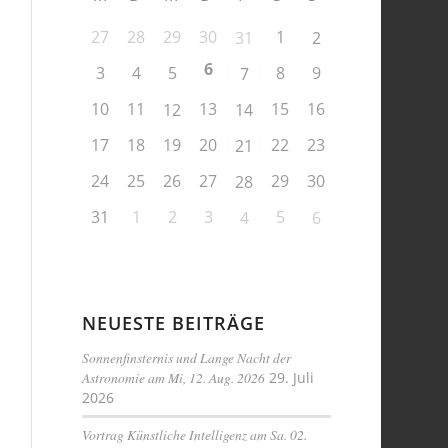
27
28
29
30
1
31
2
6
3
4
5
8
9
7
10
11
13
15
16
12
14
17
18
19
20
22
23
21
24
25
26
27
29
30
28
31
1
2
3
5
4
6
NEUESTE BEITRÄGE
Sonnenfinsternis und Lange Nacht der
Astronomie am Mi, 12. Aug. 2026
29. Juli
2026
Vortrag Künstliche Intelligenz am Sa. 02.