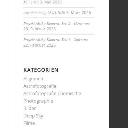
Mai 2026
3. Mai 2026
Astronomietag 28.03.2026
3. März 2026
Projekt Allsky-Kamera: Teil 2 – Hardware
23. Februar 2026
Projekt Allsky-Kamera: Teil 1 – Software
22. Februar 2026
KATEGORIEN
Allgemein
Astrofotografie
Astrofotografie Chemische
Photographie
Bilder
Deep Sky
Filme