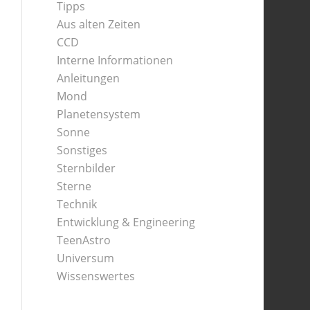
Tipps
Aus alten Zeiten
CCD
Interne Informationen
Anleitungen
Mond
Planetensystem
Sonne
Sonstiges
Sternbilder
Sterne
Technik
Entwicklung & Engineering
TeenAstro
Universum
Wissenswertes