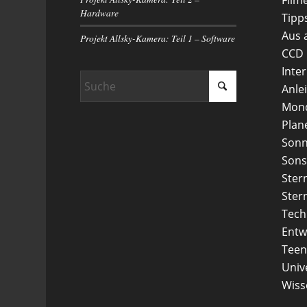
Hardware
Tipp
Aus 
Projekt Allsky-Kamera: Teil 1 – Software
CCD
Inte
Anle
Mon
Plan
Son
Sons
Ster
Ster
Tech
Entw
Teen
Uni
Wiss