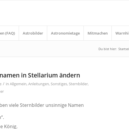
en (FAQ)
Astrobilder
Astronomietage
Mitmachen
Warnhi
Du bist hier:
Startse
dnamen in Stellarium ändern
/
e
in
Allgemein
,
Anleitungen
,
Sonstiges
,
Sternbilder
,
ter
aben viele Sternbilder unsinnige Namen
“.
e König.