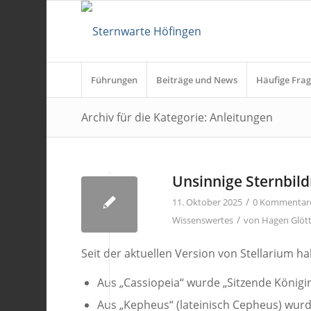
Führungen
Beiträge und News
Häufige Frag
Archiv für die Kategorie: Anleitungen
Unsinnige Sternbil
/
11. Oktober 2025
0 Kommentar
/
Wissenswertes
von
Hagen Glöt
Seit der aktuellen Version von Stellarium h
Aus „Cassiopeia“ wurde „Sitzende Königin
Aus „Kepheus“ (lateinisch Cepheus) wurd