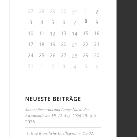
27
28
29
30
1
31
2
8
3
4
5
6
9
7
10
11
13
15
16
12
14
17
18
19
20
22
23
21
24
25
26
27
29
30
28
31
1
2
3
5
4
6
NEUESTE BEITRÄGE
Sonnenfinsternis und Lange Nacht der
Astronomie am Mi, 12. Aug. 2026
29. Juli
2026
Vortrag Künstliche Intelligenz am Sa. 02.