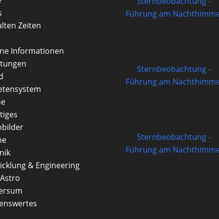
Sternbeobachtung -
s
Führung am Nachthimme
alten Zeiten
14/08/2026
rne Informationen
itungen
Sternbeobachtung -
d
Führung am Nachthimme
etensystem
21/08/2026
ne
tiges
nbilder
Sternbeobachtung -
ne
Führung am Nachthimme
nik
28/08/2026
icklung & Engineering
Astro
versum
enswertes