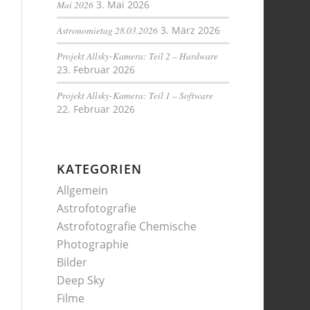
Mai 2026
3. Mai 2026
Astronomietag 28.03.2026
3. März 2026
Projekt Allsky-Kamera: Teil 2 – Hardware
23. Februar 2026
Projekt Allsky-Kamera: Teil 1 – Software
22. Februar 2026
KATEGORIEN
Allgemein
Astrofotografie
Astrofotografie Chemische
Photographie
Bilder
Deep Sky
Filme