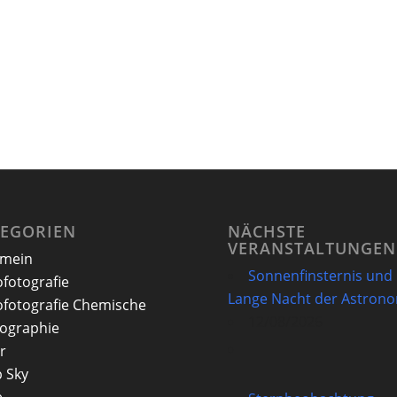
TEGORIEN
NÄCHSTE
VERANSTALTUNGEN
emein
Sonnenfinsternis und
ofotografie
Lange Nacht der Astron
ofotografie Chemische
12/08/2026
ographie
r
 Sky
e