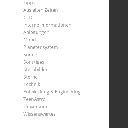
Tipps
Aus alten Zeiten
CCD
Interne Informationen
Anleitungen
Mond
Planetensystem
Sonne
Sonstiges
Sternbilder
Sterne
Technik
Entwicklung & Engineering
TeenAstro
Universum
Wissenswertes