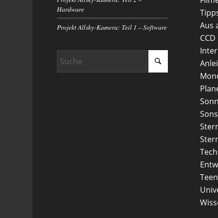
Hardware
Tipp
Aus 
Projekt Allsky-Kamera: Teil 1 – Software
CCD
Inte
Anle
Mon
Plan
Son
Sons
Ster
Ster
Tech
Entw
Teen
Uni
Wiss