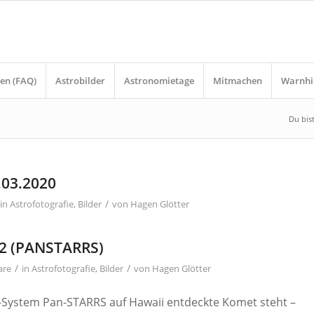
en (FAQ)
Astrobilder
Astronomietage
Mitmachen
Warnhi
Du bist
.03.2020
/
in
Astrofotografie
,
Bilder
von
Hagen Glötter
T2 (PANSTARRS)
/
/
are
in
Astrofotografie
,
Bilder
von
Hagen Glötter
-System Pan-STARRS auf Hawaii entdeckte Komet steht –