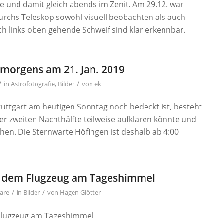
ffe und damit gleich abends im Zenit. Am 29.12. war
durchs Teleskop sowohl visuell beobachten als auch
ch links oben gehende Schweif sind klar erkennbar.
hmorgens am 21. Jan. 2019
/
/
in
Astrofotografie
,
Bilder
von
ek
tuttgart am heutigen Sonntag noch bedeckt ist, besteht
der zweiten Nachthälfte teilweise aufklaren könnte und
hen. Die Sternwarte Höfingen ist deshalb ab 4:00
s dem Flugzeug am Tageshimmel
/
/
are
in
Bilder
von
Hagen Glötter
Flugzeug am Tageshimmel