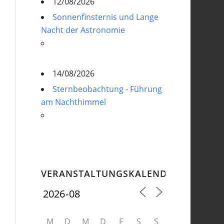
12/08/2026
Sonnenfinsternis und Lange
Nacht der Astronomie
14/08/2026
Sternbeobachtung - Führung
am Nachthimmel
VERANSTALTUNGSKALENDER
M
D
M
D
F
S
S