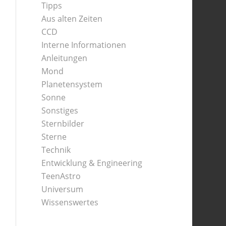
Tipps
Aus alten Zeiten
CCD
Interne Informationen
Anleitungen
Mond
Planetensystem
Sonne
Sonstiges
Sternbilder
Sterne
Technik
Entwicklung & Engineering
TeenAstro
Universum
Wissenswertes