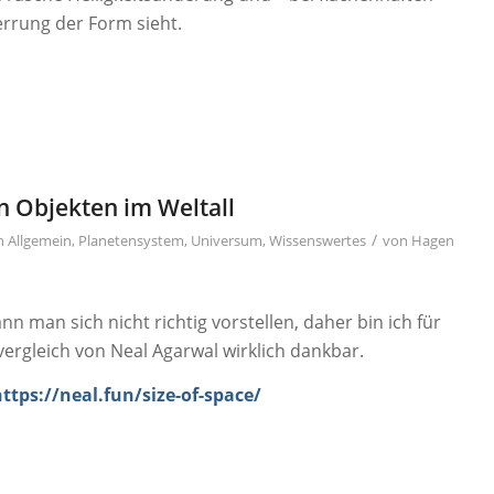
errung der Form sieht.
n Objekten im Weltall
/
in
Allgemein
,
Planetensystem
,
Universum
,
Wissenswertes
von
Hagen
n man sich nicht richtig vorstellen, daher bin ich für
ergleich von Neal Agarwal wirklich dankbar.
https://neal.fun/size-of-space/