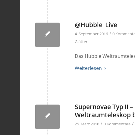
@Hubble_Live
/
4. September 2016
0 Kommenta
Glötter
Das Hubble Weltraumtelesk
Weiterlesen
Supernovae Typ II –
Weltraumteleskop 
/
/
25. März 2016
0 Kommentare