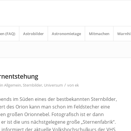
en (FAQ)
Astrobilder
Astronomietage
Mitmachen
Warnhi
rnentstehung
/
in
Allgemein
,
Sternbilder
,
Universum
von
ek
ends im Süden eines der bestbekannten Sternbilder,
ert des Orion kann man schon im Feldstecher eine
den großen Orionnebel. Fotografisch ist er dann
er ist die uns nächstgelegene große „Sternenfabrik“.
nformiert der aktuelle Volkshochschulkurs der VHS