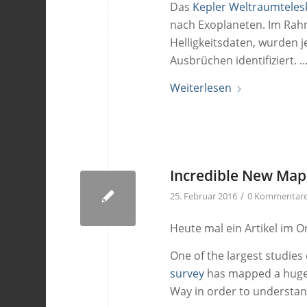
Das
Kepler Weltraumtele
nach Exoplaneten. Im Rahm
Helligkeitsdaten, wurden j
Ausbrüchen identifiziert. 
Weiterlesen
Incredible New Map
/
25. Februar 2016
0 Kommentar
Heute mal ein Artikel im Or
One of the largest studies
survey
has mapped a huge s
Way in order to understa