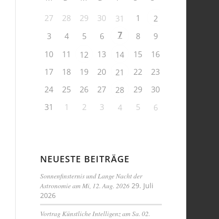
27
28
29
30
1
31
2
7
3
4
5
6
8
9
10
11
13
15
16
12
14
17
18
19
20
22
23
21
24
25
26
27
29
30
28
31
1
2
3
5
4
6
NEUESTE BEITRÄGE
Sonnenfinsternis und Lange Nacht der
Astronomie am Mi, 12. Aug. 2026
29. Juli
2026
Vortrag Künstliche Intelligenz am Sa. 02.