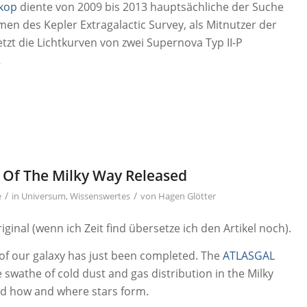
skop
diente von 2009 bis 2013 hauptsächliche der Suche
en des Kepler Extragalactic Survey, als Mitnutzer der
etzt die Lichtkurven von zwei Supernova Typ II-P
…
 Of The Milky Way Released
/
/
e
in
Universum
,
Wissenswertes
von
Hagen Glötter
iginal (wenn ich Zeit find übersetze ich den Artikel noch).
 of our galaxy has just been completed. The
ATLASGAL
wathe of cold dust and gas distribution in the Milky
nd how and where stars form.