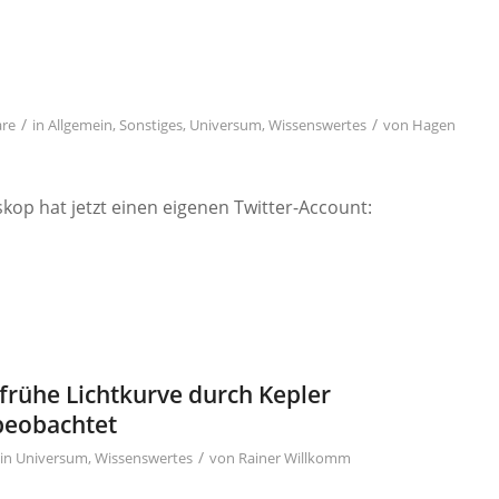
/
/
re
in
Allgemein
,
Sonstiges
,
Universum
,
Wissenswertes
von
Hagen
op hat jetzt einen eigenen Twitter-Account:
 frühe Lichtkurve durch Kepler
beobachtet
/
in
Universum
,
Wissenswertes
von
Rainer Willkomm