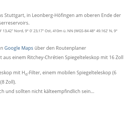
s Stuttgart, in Leonberg-Höfingen am oberen Ende der
erreservoirs.
13,42″ Nord, 9° 0′ 23,17″ Ost, 410m ü. NN (WGS-84 48° 49.162′ N, 9°
in
Google Maps
über den Routenplaner
 aus einem Ritchey-Chrétien Spiegelteleskop mit 16 Zoll
leskop mit H
-Filter, einem mobilen Spiegelteleskop (6
α
oll).
ch und sollten nicht kälteempfindlich sein…