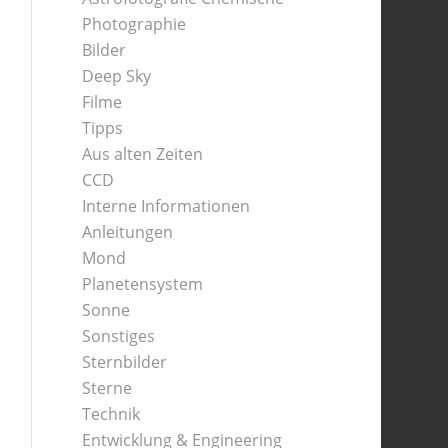
Photographie
Bilder
Deep Sky
Filme
Tipps
Aus alten Zeiten
CCD
Interne Informationen
Anleitungen
Mond
Planetensystem
Sonne
Sonstiges
Sternbilder
Sterne
Technik
Entwicklung & Engineering