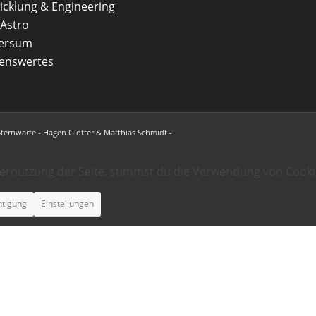
28/08/2026
icklung & Engineering
Astro
versum
enswertes
Sternwarte - Hagen Glötter & Matthias Schmidt -
ternutzung der Seite, stimmst du die Verwendung von Cooki
htigung
Einstellungen