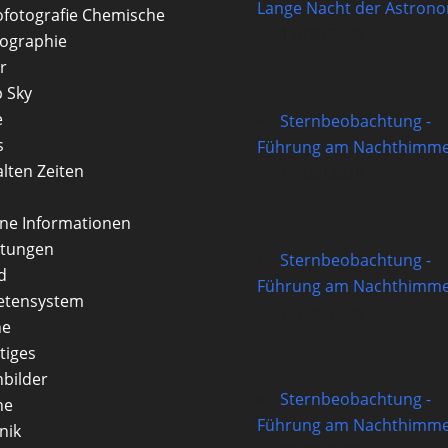
Lange Nacht der Astron
ofotografie Chemische
12/08/2026
ographie
r
 Sky
e
Sternbeobachtung -
s
Führung am Nachthimme
alten Zeiten
14/08/2026
rne Informationen
itungen
Sternbeobachtung -
d
Führung am Nachthimme
etensystem
21/08/2026
ne
tiges
nbilder
Sternbeobachtung -
ne
Führung am Nachthimme
nik