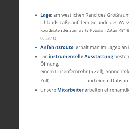
Lage
: am westlichen Rand des Großraum
Uhlandstraße auf dem Gelände des Wass
Koordinaten der Sternwarte: Potsdam Datum 48° 49′ 
00.325′ E)
Anfahrtsroute
: erhält man im Lageplan 
Die
instrumentelle Ausstattung
besteht
Öffnung,
einem Linsenfernrohr (5 Zoll), Sonnente
Zoll) und einem Dobson (8 Z
Unsere
Mitarbeiter
arbeiten ehrenamtli