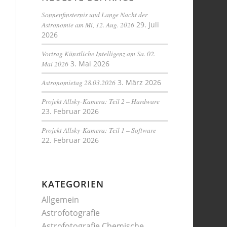
Sonnenfinsternis und Lange Nacht der
Astronomie am Mi, 12. Aug. 2026
29. Juli
2026
Vortrag Künstliche Intelligenz am Sa. 02.
Mai 2026
3. Mai 2026
Astronomietag 28.03.2026
3. März 2026
Projekt Allsky-Kamera: Teil 2 – Hardware
23. Februar 2026
Projekt Allsky-Kamera: Teil 1 – Software
22. Februar 2026
KATEGORIEN
Allgemein
Astrofotografie
Astrofotografie Chemische