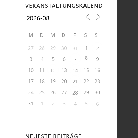
VERANSTALTUNGSKALENDER
M
D
M
D
F
S
S
27
28
29
30
1
31
2
8
3
4
5
6
9
7
10
11
13
15
16
12
14
17
18
19
20
22
23
21
24
25
26
27
29
30
28
31
1
2
3
5
4
6
NEUESTE BEITRÄGE