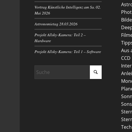
Astr
Vortrag Künstliche Intelligenz am Sa. 02.
Phot
Mai 2026
Bilde
Astronomietag 28.03.2026
Deep
Projekt Allsky-Kamera: Teil 2 –
Film
Hardware
Tipp
Aus 
Projekt Allsky-Kamera: Teil 1 – Software
CCD
Inte
Anle
Mon
Plan
Son
Sons
Ster
Ster
Tech