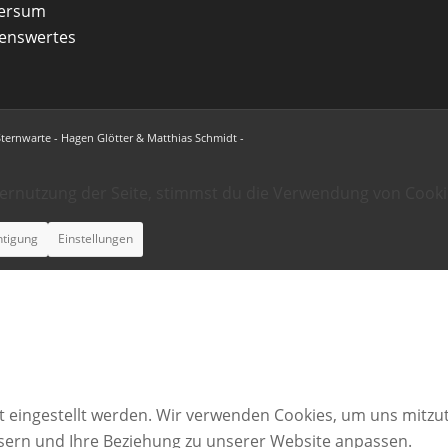
versum
enswertes
Sternwarte - Hagen Glötter & Matthias Schmidt -
ternutzung der Seite, stimmst du die Verwendung von Cooki
htigung
Einstellungen
t eingestellt werden. Wir verwenden Cookies, um uns mitzut
ssern und Ihre Beziehung zu unserer Website anpassen.