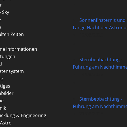
r
 Sky
e
Sonnenfinsternis und
s
Lange Nacht der Astron
alten Zeiten
12/08/2026
rne Informationen
itungen
Sternbeobachtung -
d
Führung am Nachthimme
etensystem
14/08/2026
ne
tiges
nbilder
Sternbeobachtung -
ne
Führung am Nachthimme
nik
21/08/2026
icklung & Engineering
Astro