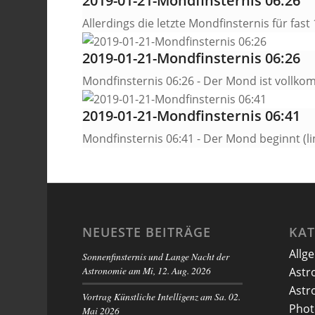
2019-01-21-Mondfinsternis 06:26
Allerdings die letzte Mondfinsternis für fast
2019-01-21-Mondfinsternis 06:26
Mondfinsternis 06:26 - Der Mond ist vollk
2019-01-21-Mondfinsternis 06:41
Mondfinsternis 06:41 - Der Mond beginnt (l
NEUESTE BEITRÄGE
KA
Allg
Sonnenfinsternis und Lange Nacht der
Astronomie am Mi, 12. Aug. 2026
Astr
Astr
Vortrag Künstliche Intelligenz am Sa. 02.
Phot
Mai 2026