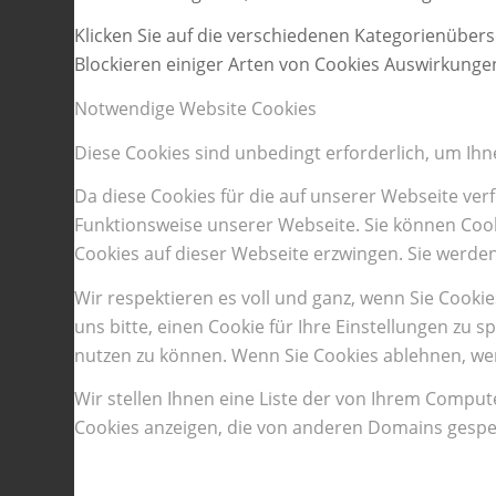
Klicken Sie auf die verschiedenen Kategorienübers
Blockieren einiger Arten von Cookies Auswirkunge
Notwendige Website Cookies
Diese Cookies sind unbedingt erforderlich, um Ihn
Da diese Cookies für die auf unserer Webseite ve
Funktionsweise unserer Webseite. Sie können Cooki
Cookies auf dieser Webseite erzwingen. Sie werde
Wir respektieren es voll und ganz, wenn Sie Cook
uns bitte, einen Cookie für Ihre Einstellungen zu
nutzen zu können. Wenn Sie Cookies ablehnen, wer
Wir stellen Ihnen eine Liste der von Ihrem Compu
Cookies anzeigen, die von anderen Domains gespei