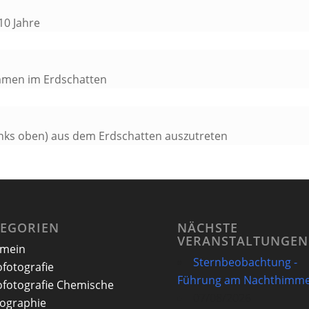
 10 Jahre
ommen im Erdschatten
inks oben) aus dem Erdschatten auszutreten
TEGORIEN
NÄCHSTE
VERANSTALTUNGEN
emein
Sternbeobachtung -
ofotografie
Führung am Nachthimme
ofotografie Chemische
07/08/2026
ographie