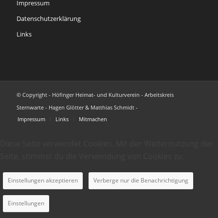
Impressum
Datenschutzerklärung
Links
© Copyright - Höfinger Heimat- und Kulturverein - Arbeitskreis
Sternwarte - Hagen Glötter & Matthias Schmidt -
Impressum
Links
Mitmachen
Diese Seite verwendet Cookies. Mit der Weiternutzung der
Seite, stimmst du die Verwendung von Cookies zu.
Einstellungen akzeptieren
Verberge nur die Benachrichtigung
Einstellungen