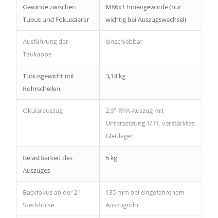
Gewinde zwischen
M86x1 Innengewinde (nur
Tubus und Fokussierer
wichtig bei Auszugswechsel)
Ausführung der
einschiebbar
Taukappe
Tubusgewicht mit
3,14 kg
Rohrschellen
Okularauszug
2,5″-RPA-Auszug mit
Untersetzung 1/11, verstärktes
Gleitlager
Belastbarkeit des
5 kg
Auszuges
Backfokus ab der 2″-
135 mm bei eingefahrenem
Steckhülse
Auszugrohr