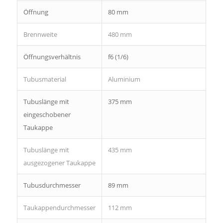
Öffnung
80 mm
Brennweite
480 mm
Öffnungsverhältnis
f6 (1/6)
Tubusmaterial
Aluminium
Tubuslänge mit
375 mm
eingeschobener
Taukappe
Tubuslänge mit
435 mm
ausgezogener Taukappe
Tubusdurchmesser
89 mm
Taukappendurchmesser
112 mm