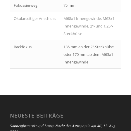
Fokussierweg
75 mm
Okularseitiger Anschluss
M68x1 Innengewinde. M63x1
Innengewinde, 2″- und 1,25″-
Steckhülse
Backfokus
135 mm ab der 2″-Steckhülse
oder 170 mm ab dem M63x1-
Innengewinde
NEUESTE BEITRÄGE
Sonnenfinsternis und Lange Nacht der Astronomie am Mi, 12. Aug.