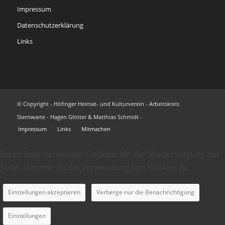
Impressum
Datenschutzerklärung
Links
© Copyright - Höfinger Heimat- und Kulturverein - Arbeitskreis
Sternwarte - Hagen Glötter & Matthias Schmidt -
Impressum
Links
Mitmachen
Diese Seite verwendet Cookies. Mit der Weiternutzung der
Seite, stimmst du die Verwendung von Cookies zu.
Einstellungen akzeptieren
Verberge nur die Benachrichtigung
Einstellungen