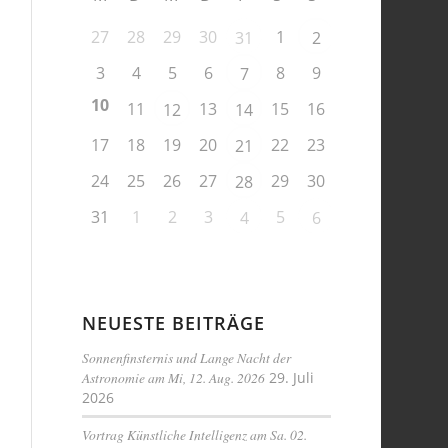
27
28
29
30
1
31
2
3
4
5
6
8
9
7
10
11
13
15
16
12
14
17
18
19
20
22
23
21
24
25
26
27
29
30
28
31
1
2
3
5
4
6
NEUESTE BEITRÄGE
Sonnenfinsternis und Lange Nacht der
Astronomie am Mi, 12. Aug. 2026
29. Juli
2026
Vortrag Künstliche Intelligenz am Sa. 02.