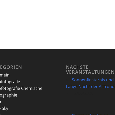
TEGORIEN
NÄCHSTE
VERANSTALTUNGEN
emein
Sonnenfinsternis und
ofotografie
Lange Nacht der Astron
ofotografie Chemische
12/08/2026
ographie
r
 Sky
e