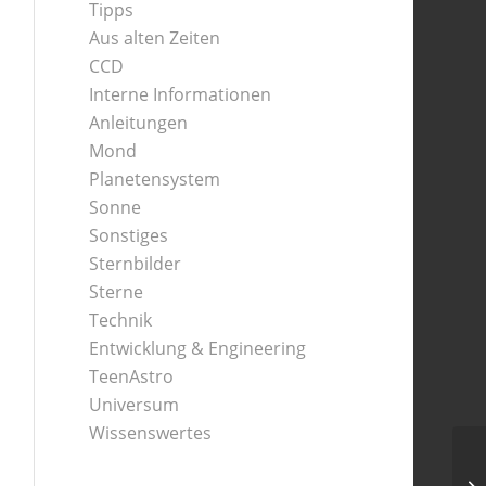
Tipps
Aus alten Zeiten
CCD
Interne Informationen
Anleitungen
Mond
Planetensystem
Sonne
Sonstiges
Sternbilder
Sterne
Technik
Entwicklung & Engineering
TeenAstro
Universum
Wissenswertes