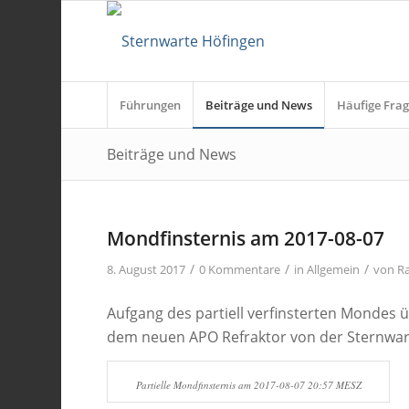
Führungen
Beiträge und News
Häufige Frag
Beiträge und News
Mondfinsternis am 2017-08-07
/
/
/
8. August 2017
0 Kommentare
in
Allgemein
von
R
Aufgang des partiell verfinsterten Mondes
dem neuen APO Refraktor von der Sternwar
Partielle Mondfinsternis am 2017-08-07 20:57 MESZ