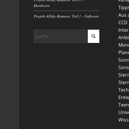
Hardware
Tipp
Aus 
Projekt Allsky-Kamera: Teil 1 – Software
CCD
Inte
Anle
Mon
Plan
Son
Sons
Ster
Ster
Tech
Entw
Teen
Uni
Wiss