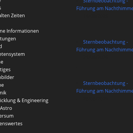
Sternbeobachtung -
s
Führung am Nachthimme
alten Zeiten
14/08/2026
rne Informationen
itungen
Sternbeobachtung -
d
Führung am Nachthimme
etensystem
21/08/2026
ne
tiges
nbilder
Sternbeobachtung -
ne
Führung am Nachthimme
nik
28/08/2026
icklung & Engineering
Astro
versum
enswertes