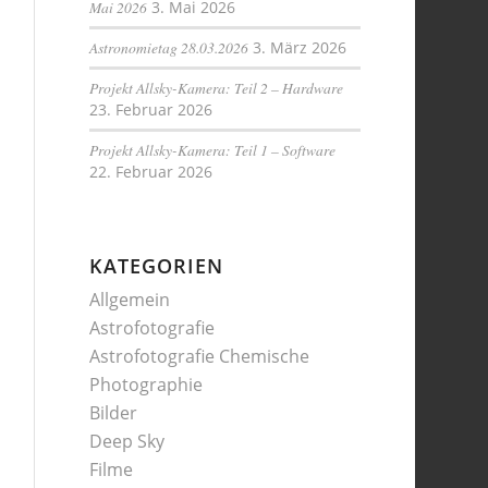
Mai 2026
3. Mai 2026
Astronomietag 28.03.2026
3. März 2026
Projekt Allsky-Kamera: Teil 2 – Hardware
23. Februar 2026
Projekt Allsky-Kamera: Teil 1 – Software
22. Februar 2026
KATEGORIEN
Allgemein
Astrofotografie
Astrofotografie Chemische
Photographie
Bilder
Deep Sky
Filme