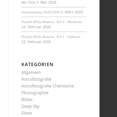
Mai 2026
3. Mai 2026
Astronomietag 28.03.2026
3. März 2026
Projekt Allsky-Kamera: Teil 2 – Hardware
23. Februar 2026
Projekt Allsky-Kamera: Teil 1 – Software
22. Februar 2026
KATEGORIEN
Allgemein
Astrofotografie
Astrofotografie Chemische
Photographie
Bilder
Deep Sky
Filme