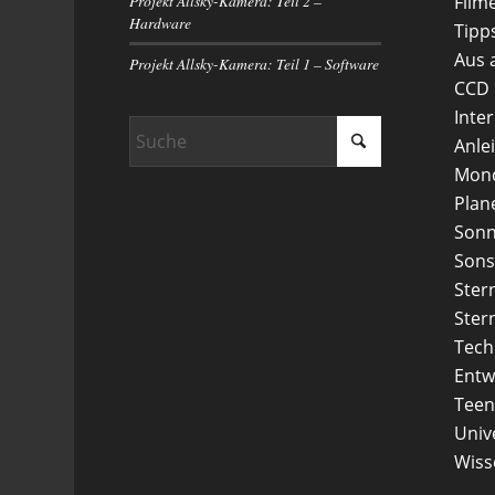
Projekt Allsky-Kamera: Teil 2 –
Film
Hardware
Tipp
Aus 
Projekt Allsky-Kamera: Teil 1 – Software
CCD
Inte
Anle
Mon
Plan
Son
Sons
Ster
Ster
Tech
Entw
Teen
Uni
Wiss