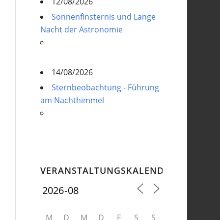
12/08/2026
Sonnenfinsternis und Lange
Nacht der Astronomie
14/08/2026
Sternbeobachtung - Führung
am Nachthimmel
VERANSTALTUNGSKALENDER
M
D
M
D
F
S
S