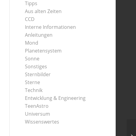
Tipps
Aus alten Zeiten
CCD
Interne Informationen
Anleitungen
Mond
Planetensystem
Sonne
Sonstiges
Sternbilder
Sterne
Technik
Entwicklung & Engineering
TeenAstro
Universum
Wissenswertes