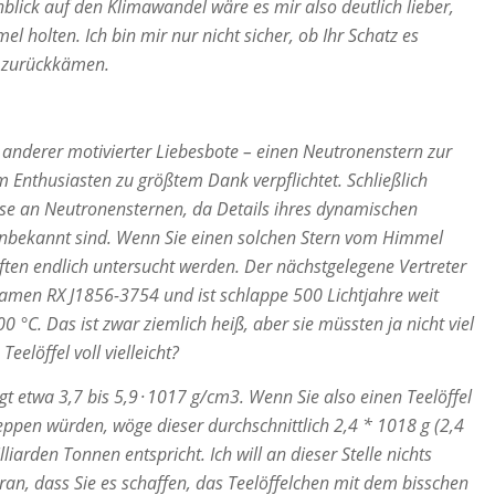
nblick auf den Klimawandel wäre es mir also deutlich lieber,
l holten. Ich bin mir nur nicht sicher, ob Ihr Schatz es
ri zurückkämen.
in anderer motivierter Liebesbote – einen Neutronenstern zur
m Enthusiasten zu größtem Dank verpflichtet. Schließlich
sse an Neutronensternen, da Details ihres dynamischen
nbekannt sind. Wenn Sie einen solchen Stern vom Himmel
ten endlich untersucht werden. Der nächstgelegene Vertreter
Namen RX J1856-3754 und ist schlappe 500 Lichtjahre weit
 °C. Das ist zwar ziemlich heiß, aber sie müssten ja nicht viel
Teelöffel voll vielleicht?
t etwa 3,7 bis 5,9 · 1017 g/cm3. Wenn Sie also einen Teelöffel
ppen würden, wöge dieser durchschnittlich 2,4 * 1018 g (2,4
arden Tonnen entspricht. Ich will an dieser Stelle nichts
ran, dass Sie es schaffen, das Teelöffelchen mit dem bisschen