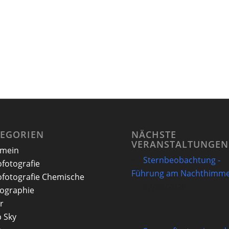
TEGORIEN
NÄCHSTE
VERANSTALTUNGEN
emein
Sternbeobachtung -
ofotografie
Führung am Nachthimme
ofotografie Chemische
07/08/2026
ographie
r
 Sky