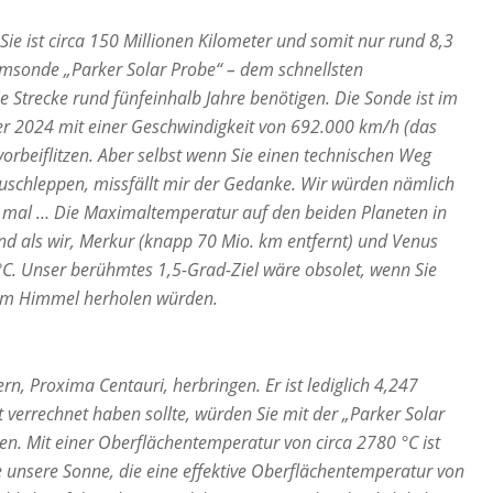
Sie ist circa 150 Millionen Kilometer und somit nur rund 8,3
umsonde „Parker Solar Probe“ – dem schnellsten
Strecke rund fünfeinhalb Jahre benötigen. Die Sonde ist im
r 2024 mit einer Geschwindigkeit von 692.000 km/h (das
orbeiflitzen. Aber selbst wenn Sie einen technischen Weg
rzuschleppen, missfällt mir der Gedanke. Wir würden nämlich
e mal … Die Maximaltemperatur auf den beiden Planeten in
d als wir, Merkur (knapp 70 Mio. km entfernt) und Venus
0 °C. Unser berühmtes 1,5-Grad-Ziel wäre obsolet, wenn Sie
 vom Himmel herholen würden.
rn, Proxima Centauri, herbringen. Er ist lediglich 4,247
t verrechnet haben sollte, würden Sie mit der „Parker Solar
en. Mit einer Oberflächentemperatur von circa 2780 °C ist
 unsere Sonne, die eine effektive Oberflächentemperatur von