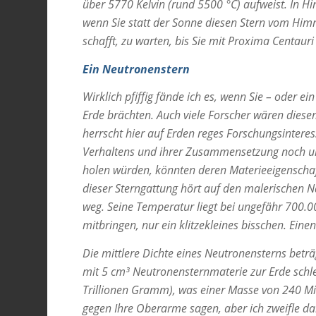
über 5770 Kelvin (rund 5500 °C) aufweist. In Hi
wenn Sie statt der Sonne diesen Stern vom Himme
schafft, zu warten, bis Sie mit Proxima Centau
Ein Neutronenstern
Wirklich pfiffig fände ich es, wenn Sie – oder e
Erde brächten. Auch viele Forscher wären diese
herrscht hier auf Erden reges Forschungsintere
Verhaltens und ihrer Zusammensetzung noch u
holen würden, könnten deren Materieeigenschaf
dieser Sterngattung hört auf den malerischen 
weg. Seine Temperatur liegt bei ungefähr 700.000
mitbringen, nur ein klitzekleines bisschen. Einen 
Die mittlere Dichte eines Neutronensterns beträg
mit 5 cm³ Neutronensternmaterie zur Erde schle
Trillionen Gramm), was einer Masse von 240 Milli
gegen Ihre Oberarme sagen, aber ich zweifle da