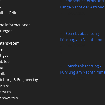
e
Sonnenfinsternis und
s
Lange Nacht der Astron
alten Zeiten
12/08/2026
rne Informationen
itungen
Sternbeobachtung -
d
Führung am Nachthimme
etensystem
14/08/2026
ne
tiges
nbilder
Sternbeobachtung -
ne
Führung am Nachthimme
nik
21/08/2026
icklung & Engineering
Astro
versum
enswertes