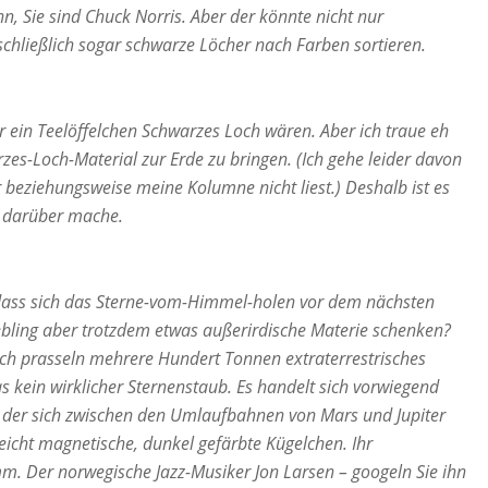
n, Sie sind Chuck Norris. Aber der könnte nicht nur
hließlich sogar schwarze Löcher nach Farben sortieren.
r ein Teelöffelchen Schwarzes Loch wären. Aber ich traue eh
es-Loch-Material zur Erde zu bringen. (Ich gehe leider davon
 beziehungsweise meine Kolumne nicht liest.) Deshalb ist es
n darüber mache.
dass sich das Sterne-vom-Himmel-holen vor dem nächsten
iebling aber trotzdem etwas außerirdische Materie schenken?
glich prasseln mehrere Hundert Tonnen extraterrestrisches
as kein wirklicher Sternenstaub. Es handelt sich vorwiegend
 der sich zwischen den Umlaufbahnen von Mars und Jupiter
 leicht magnetische, dunkel gefärbte Kügelchen. Ihr
m. Der norwegische Jazz-Musiker Jon Larsen – googeln Sie ihn