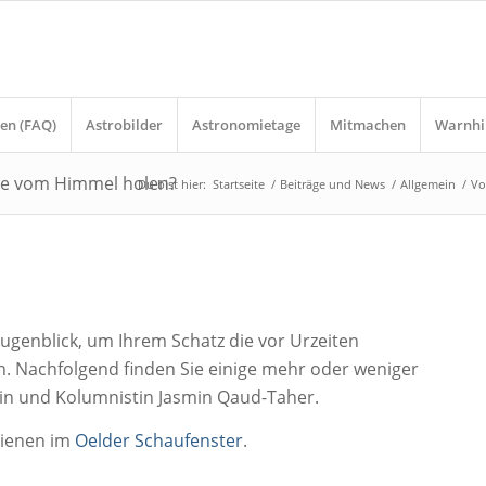
en (FAQ)
Astrobilder
Astronomietage
Mitmachen
Warnhi
rne vom Himmel holen?
Du bist hier:
Startseite
/
Beiträge und News
/
Allgemein
/
Vo
 Augenblick, um Ihrem Schatz die vor Urzeiten
 Nachfolgend finden Sie einige mehr oder weniger
in und Kolumnistin Jasmin Qaud-Taher.
hienen im
Oelder Schaufenster
.