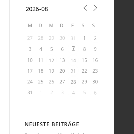
M
D
M
D
F
S
S
27
28
29
30
1
31
2
7
3
4
5
6
8
9
10
11
13
15
16
12
14
17
18
19
20
22
23
21
24
25
26
27
29
30
28
31
1
2
3
5
4
6
NEUESTE BEITRÄGE