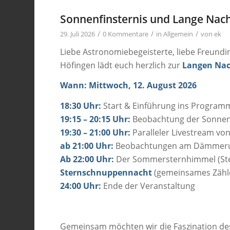
Sonnenfinsternis und Lange Nach
/
/
/
29. Juli 2026
0 Kommentare
in
Allgemein
von
ek
Liebe Astronomiebegeisterte, liebe Freund
Höfingen lädt euch herzlich zur
Langen Nac
Wann: Mittwoch, 12. August 2026
18:30 Uhr:
Start & Einführung ins Program
19:15 – 20:15 Uhr:
Beobachtung der Sonnenfi
19:30 – 21:00 Uhr:
Paralleler Livestream vo
ab 21:00 Uhr:
Beobachtungen am Dämmerun
Ab 22:00 Uhr:
Der Sommersternhimmel (Ster
Sternschnuppennacht
(gemeinsames Zähle
24:00 Uhr:
Ende der Veranstaltung
Gemeinsam möchten wir die Faszination des W