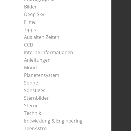
Bilder
Deep Sky
Filme
Tipps
Aus alten Zeiten
CCD
Interne Informationen
Anleitungen
Mond
Planetensystem
Sonne
Sonstiges
Sternbilder
Sterne
Technik
Entwicklung & Engineering
TeenAstro