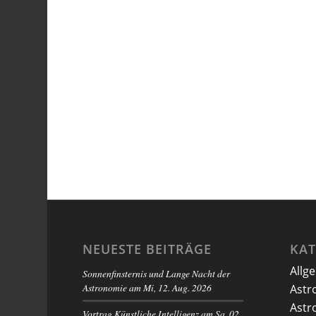
NEUESTE BEITRÄGE
KA
Allg
Sonnenfinsternis und Lange Nacht der
Astronomie am Mi, 12. Aug. 2026
Astr
Astr
Vortrag Künstliche Intelligenz am Sa. 02.