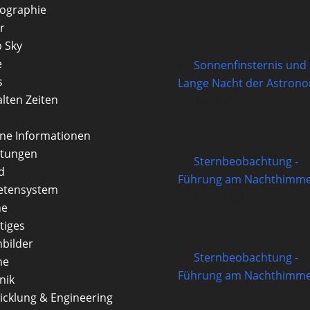
07/08/2026
ographie
r
 Sky
e
Sonnenfinsternis und
s
Lange Nacht der Astron
alten Zeiten
12/08/2026
rne Informationen
itungen
Sternbeobachtung -
d
Führung am Nachthimme
etensystem
14/08/2026
ne
tiges
nbilder
Sternbeobachtung -
ne
Führung am Nachthimme
nik
21/08/2026
icklung & Engineering