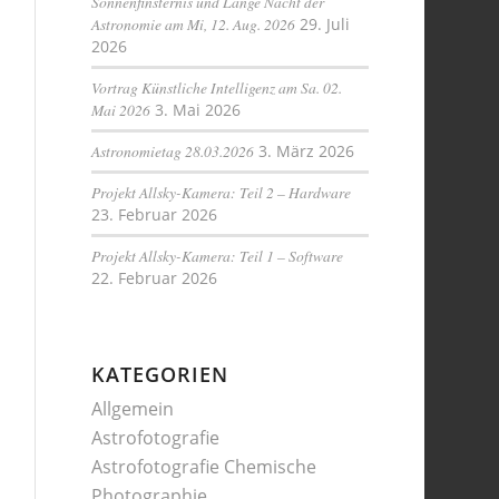
Sonnenfinsternis und Lange Nacht der
Astronomie am Mi, 12. Aug. 2026
29. Juli
2026
Vortrag Künstliche Intelligenz am Sa. 02.
Mai 2026
3. Mai 2026
Astronomietag 28.03.2026
3. März 2026
Projekt Allsky-Kamera: Teil 2 – Hardware
23. Februar 2026
Projekt Allsky-Kamera: Teil 1 – Software
22. Februar 2026
KATEGORIEN
Allgemein
Astrofotografie
Astrofotografie Chemische
Photographie