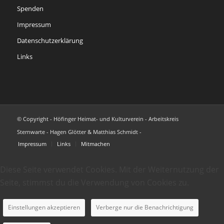
Spenden
Impressum
Datenschutzerklärung
Links
© Copyright - Höfinger Heimat- und Kulturverein - Arbeitskreis
Sternwarte - Hagen Glötter & Matthias Schmidt -
Impressum
Links
Mitmachen
Diese Seite verwendet Cookies. Mit der Weiternutzung der
Seite, stimmst du die Verwendung von Cookies zu.
Einstellungen akzeptieren
Verberge nur die Benachrichtigung