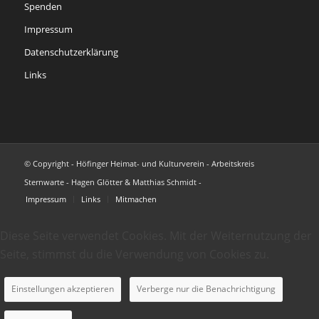
Spenden
Impressum
Datenschutzerklärung
Links
© Copyright - Höfinger Heimat- und Kulturverein - Arbeitskreis
Sternwarte - Hagen Glötter & Matthias Schmidt -
Impressum
Links
Mitmachen
Diese Seite verwendet Cookies. Mit der Weiternutzung der
Seite, stimmst du die Verwendung von Cookies zu.
Einstellungen akzeptieren
Verberge nur die Benachrichtigung