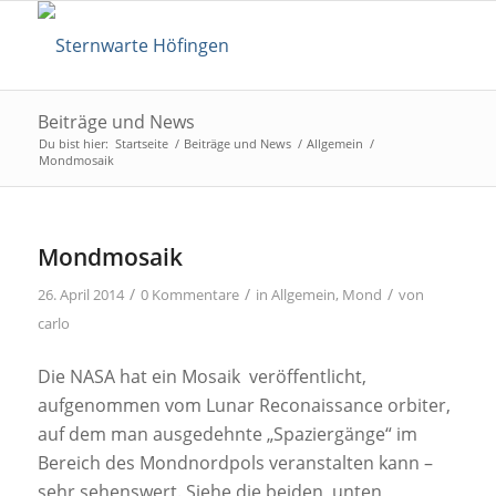
Beiträge und News
Du bist hier:
Startseite
/
Beiträge und News
/
Allgemein
/
Mondmosaik
Mondmosaik
/
/
/
26. April 2014
0 Kommentare
in
Allgemein
,
Mond
von
carlo
Die NASA hat ein Mosaik veröffentlicht,
aufgenommen vom Lunar Reconaissance orbiter,
auf dem man ausgedehnte „Spaziergänge“ im
Bereich des Mondnordpols veranstalten kann –
sehr sehenswert. Siehe die beiden unten