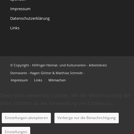
Impressum
Datenschutzerklärung
Links
© Copyright - Höfinger Heimat- und Kulturverein - Arbeitskreis
Sternwarte - Hagen Glötter & Matthias Schmidt -
Impressum
Links
Mitmachen
Diese Seite verwendet Cookies. Mit der Weiternutzung der
Seite, stimmst du die Verwendung von Cookies zu.
Einstellungen akzeptieren
Verberge nur die Benachrichtigung
Einstellungen