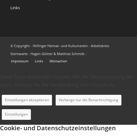
Links
© Copyright - Höfinger Heimat- und Kulturverein - Arbeitskreis
Sternwarte - Hagen Glötter & Matthias Schmidt -
Impressum
Links
Mitmachen
Diese Seite verwendet Cookies. Mit der Weiternutzung der
Seite, stimmst du die Verwendung von Cookies zu.
Einstellungen akzeptieren
Verberge nur die Benachrichtigung
Einstellungen
Cookie- und Datenschutzeinstellungen