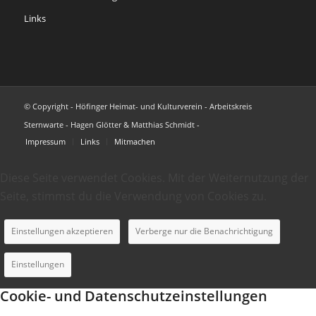
Links
© Copyright - Höfinger Heimat- und Kulturverein - Arbeitskreis
Sternwarte - Hagen Glötter & Matthias Schmidt -
Impressum
Links
Mitmachen
Diese Seite verwendet Cookies. Mit der Weiternutzung der
Seite, stimmst du die Verwendung von Cookies zu.
Einstellungen akzeptieren
Verberge nur die Benachrichtigung
Einstellungen
Cookie- und Datenschutzeinstellungen