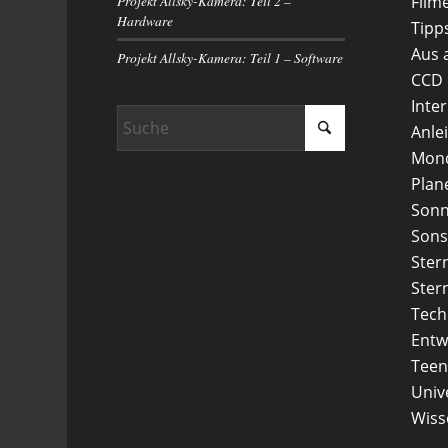
Projekt Allsky-Kamera: Teil 2 –
Film
Hardware
Tipp
Aus 
Projekt Allsky-Kamera: Teil 1 – Software
CCD
Inte
Anle
Mon
Plan
Son
Sons
Ster
Ster
Tech
Entw
Teen
Uni
Wiss