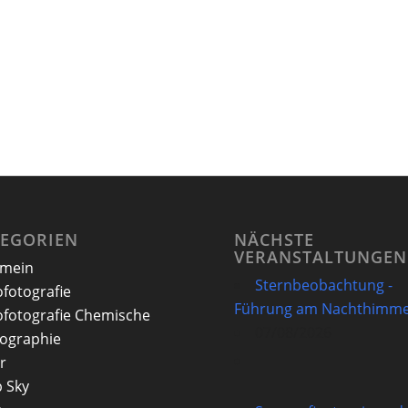
TEGORIEN
NÄCHSTE
VERANSTALTUNGEN
emein
Sternbeobachtung -
ofotografie
Führung am Nachthimme
ofotografie Chemische
07/08/2026
ographie
r
 Sky