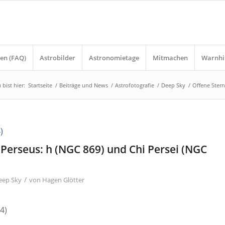
en (FAQ)
Astrobilder
Astronomietage
Mitmachen
Warnhi
 bist hier:
Startseite
/
Beiträge und News
/
Astrofotografie
/
Deep Sky
/
Offene Stern
Perseus: h (NGC 869) und Chi Persei (NGC
/
eep Sky
von
Hagen Glötter
4)