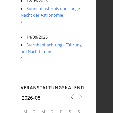
12/08/2026
Sonnenfinsternis und Lange
Nacht der Astronomie
14/08/2026
Sternbeobachtung - Führung
am Nachthimmel
VERANSTALTUNGSKALENDER
M
D
M
D
F
S
S