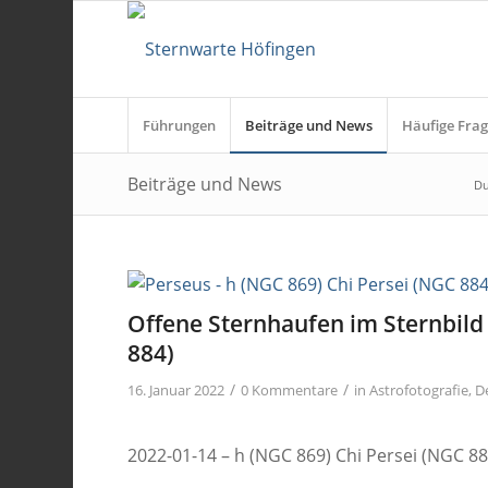
Führungen
Beiträge und News
Häufige Frag
Beiträge und News
Du
Offene Sternhaufen im Sternbild 
884)
/
/
16. Januar 2022
0 Kommentare
in
Astrofotografie
,
D
2022-01-14 – h (NGC 869) Chi Persei (NGC 88