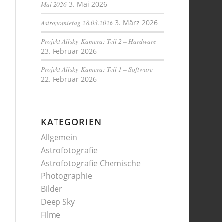
Mai 2026
3. Mai 2026
Astronomietag 28.03.2026
3. März 2026
Projekt Allsky-Kamera: Teil 2 – Hardware
23. Februar 2026
Projekt Allsky-Kamera: Teil 1 – Software
22. Februar 2026
KATEGORIEN
Allgemein
Astrofotografie
Astrofotografie Chemische
Photographie
Bilder
Deep Sky
Filme