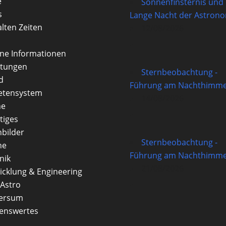
e
Sonnenfinsternis und
s
Lange Nacht der Astron
alten Zeiten
12/08/2026
rne Informationen
itungen
Sternbeobachtung -
d
Führung am Nachthimme
etensystem
14/08/2026
ne
tiges
nbilder
Sternbeobachtung -
ne
Führung am Nachthimme
nik
21/08/2026
icklung & Engineering
Astro
versum
enswertes