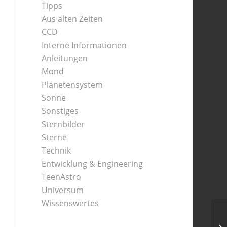
Tipps
Aus alten Zeiten
CCD
Interne Informationen
Anleitungen
Mond
Planetensystem
Sonne
Sonstiges
Sternbilder
Sterne
Technik
Entwicklung & Engineering
TeenAstro
Universum
Wissenswertes