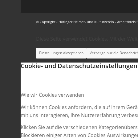
© Copyright - Höfinger Heimat- und Kulturverein - Arbeitskreis 
Diese Seite verwendet Cookies. Mit der Wei
Einstellungen akzeptieren
Verberge nur die Benachric
Cookie- und Datenschutzeinstellungen
Wie wir Cookies verwenden
Wir können Cookies anfordern, die auf Ihrem Gerä
mit uns interagieren, Ihre Nutzererfahrung verbe
Klicken Sie auf die verschiedenen Kategorienübers
Blockieren einiger Arten von Cookies Auswirkunge