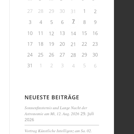
27
28
29
30
1
31
2
7
3
4
5
6
8
9
10
11
13
15
16
12
14
17
18
19
20
22
23
21
24
25
26
27
29
30
28
31
1
2
3
5
4
6
NEUESTE BEITRÄGE
Sonnenfinsternis und Lange Nacht der
Astronomie am Mi, 12. Aug. 2026
29. Juli
2026
Vortrag Künstliche Intelligenz am Sa. 02.