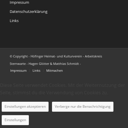
Impressum
Datenschutzerklärung
Links
© Copyright - Höfinger Heimat- und Kulturverein - Arbeitskreis
Sternwarte - Hagen Glötter & Matthias Schmidt -
Impressum
Links
Mitmachen
Diese Seite verwendet Cookies. Mit der Weiternutzung der
Seite, stimmst du die Verwendung von Cookies zu.
Einstellungen akzeptieren
Verberge nur die Benachrichtigung
Einstellungen