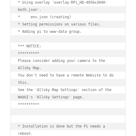
* Using overlay 'overlay-RPi_HQ-4056x3040-
both.json'.

*     env.json (creating)

* Setting permissions on various files.

* Adding pi to www-data group.

*** NOTICE:

**********

Please consider adding your camera to the 
Allsky Map.

You don't need to have a remote Website to do 
this.

See the 'Allsky Map Settings' section of the 
WebUI's 'Allsky Settings' page.

**********

* Installation is done but the Pi needs a 
reboot.