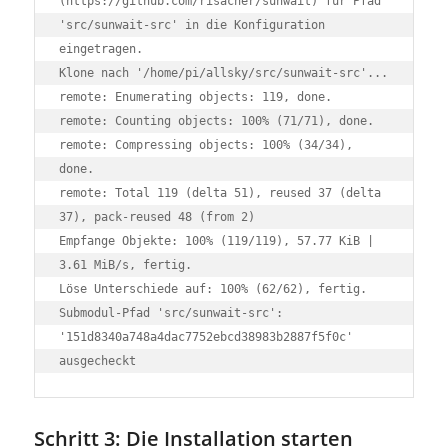
(https://github.com/risacher/sunwait) für Pfad 
'src/sunwait-src' in die Konfiguration 
eingetragen.

Klone nach '/home/pi/allsky/src/sunwait-src'...

remote: Enumerating objects: 119, done.

remote: Counting objects: 100% (71/71), done.

remote: Compressing objects: 100% (34/34), 
done.

remote: Total 119 (delta 51), reused 37 (delta 
37), pack-reused 48 (from 2)

Empfange Objekte: 100% (119/119), 57.77 KiB | 
3.61 MiB/s, fertig.

Löse Unterschiede auf: 100% (62/62), fertig.

Submodul-Pfad 'src/sunwait-src': 
'151d8340a748a4dac7752ebcd38983b2887f5f0c' 
ausgecheckt
Schritt 3: Die Installation starten