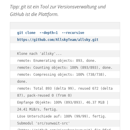
Tipp: git ist ein Tool zur Versionsverwaltung und
GitHub ist die Plattform.
git clone  --depth=1  --recursive  
https://github.com/AllskyTeam/allsky.git
Klone nach 'allsky'...

remote: Enumerating objects: 893, done.

remote: Counting objects: 100% (893/893), done.

remote: Compressing objects: 100% (738/738), 
done.

remote: Total 893 (delta 99), reused 672 (delta 
87), pack-reused 0 (from 0)

Empfange Objekte: 100% (893/893), 46.37 MiB | 
24.41 MiB/s, fertig.

Löse Unterschiede auf: 100% (99/99), fertig.

Submodul 'src/sunwait-src' 