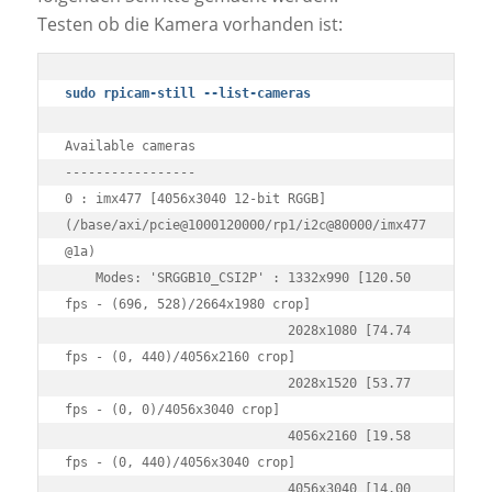
Testen ob die Kamera vorhanden ist:
sudo rpicam-still --list-cameras
Available cameras

-----------------

0 : imx477 [4056x3040 12-bit RGGB] 
(/base/axi/pcie@1000120000/rp1/i2c@80000/imx477
@1a)

    Modes: 'SRGGB10_CSI2P' : 1332x990 [120.50 
fps - (696, 528)/2664x1980 crop]

                             2028x1080 [74.74 
fps - (0, 440)/4056x2160 crop]

                             2028x1520 [53.77 
fps - (0, 0)/4056x3040 crop]

                             4056x2160 [19.58 
fps - (0, 440)/4056x3040 crop]

                             4056x3040 [14.00 