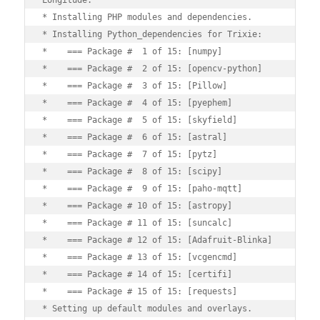
* Installing PHP modules and dependencies.

* Installing Python_dependencies for Trixie:

*    === Package #  1 of 15: [numpy]

*    === Package #  2 of 15: [opencv-python]

*    === Package #  3 of 15: [Pillow]

*    === Package #  4 of 15: [pyephem]

*    === Package #  5 of 15: [skyfield]

*    === Package #  6 of 15: [astral]

*    === Package #  7 of 15: [pytz]

*    === Package #  8 of 15: [scipy]

*    === Package #  9 of 15: [paho-mqtt]

*    === Package # 10 of 15: [astropy]

*    === Package # 11 of 15: [suncalc]

*    === Package # 12 of 15: [Adafruit-Blinka]

*    === Package # 13 of 15: [vcgencmd]

*    === Package # 14 of 15: [certifi]

*    === Package # 15 of 15: [requests]

* Setting up default modules and overlays.
