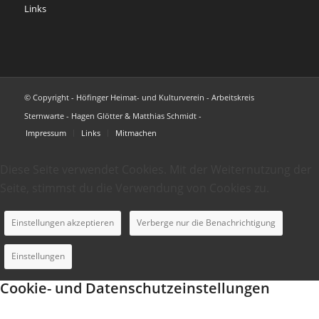
Links
© Copyright - Höfinger Heimat- und Kulturverein - Arbeitskreis
Sternwarte - Hagen Glötter & Matthias Schmidt -
Impressum
Links
Mitmachen
Diese Seite verwendet Cookies. Mit der Weiternutzung der
Seite, stimmst du die Verwendung von Cookies zu.
Einstellungen akzeptieren
Verberge nur die Benachrichtigung
Einstellungen
Cookie- und Datenschutzeinstellungen