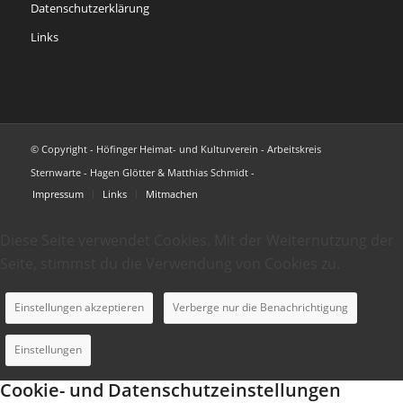
Datenschutzerklärung
Links
© Copyright - Höfinger Heimat- und Kulturverein - Arbeitskreis
Sternwarte - Hagen Glötter & Matthias Schmidt -
Impressum
Links
Mitmachen
Diese Seite verwendet Cookies. Mit der Weiternutzung der
Seite, stimmst du die Verwendung von Cookies zu.
Einstellungen akzeptieren
Verberge nur die Benachrichtigung
Einstellungen
Cookie- und Datenschutzeinstellungen