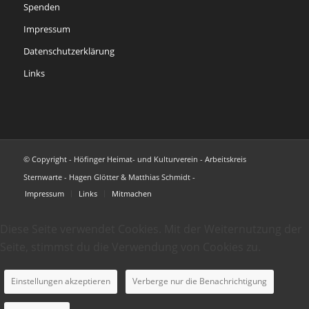
Spenden
Impressum
Datenschutzerklärung
Links
© Copyright - Höfinger Heimat- und Kulturverein - Arbeitskreis
Sternwarte - Hagen Glötter & Matthias Schmidt -
Impressum
Links
Mitmachen
Diese Seite verwendet Cookies. Mit der Weiternutzung der
Seite, stimmst du die Verwendung von Cookies zu.
Einstellungen akzeptieren
Verberge nur die Benachrichtigung