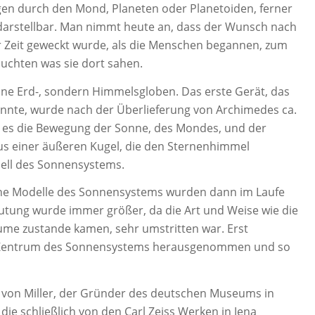
gen durch den Mond, Planeten oder Planetoiden, ferner
 darstellbar. Man nimmt heute an, dass der Wunsch nach
r Zeit geweckt wurde, als die Menschen begannen, zum
uchten was sie dort sahen.
eine Erd-, sondern Himmelsgloben. Das erste Gerät, das
nte, wurde nach der Überlieferung von Archimedes ca.
ass es die Bewegung der Sonne, des Mondes, und der
us einer äußeren Kugel, die den Sternenhimmel
dell des Sonnensystems.
e Modelle des Sonnensystems wurden dann im Laufe
eutung wurde immer größer, da die Art und Weise wie die
e zustande kamen, sehr umstritten war. Erst
m Zentrum des Sonnensystems herausgenommen und so
r von Miller, der Gründer des deutschen Museums in
ie schließlich von den Carl Zeiss Werken in Jena