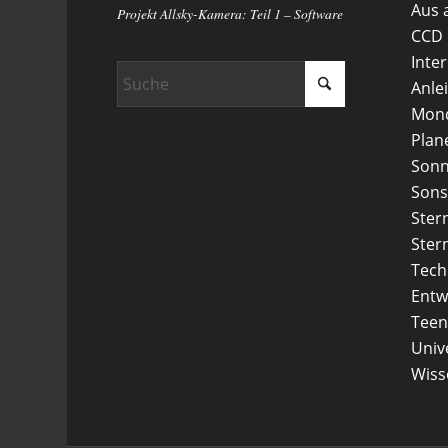
Aus 
Projekt Allsky-Kamera: Teil 1 – Software
CCD
Inte
Anle
Mon
Plan
Son
Sons
Ster
Ster
Tech
Entw
Teen
Uni
Wiss