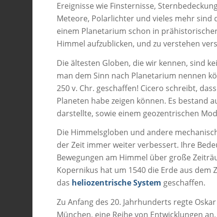
Ereignisse wie Finsternisse, Sternbedeckun
Meteore, Polarlichter und vieles mehr sind
einem Planetarium schon in prähistorische
Himmel aufzublicken, und zu verstehen vers
Die ältesten Globen, die wir kennen, sind k
man dem Sinn nach Planetarium nennen kön
250 v. Chr. geschaffen! Cicero schreibt, d
Planeten habe zeigen können. Es bestand a
darstellte, sowie einem geozentrischen Mo
Die Himmelsgloben und andere mechanisch
der Zeit immer weiter verbessert. Ihre Bed
Bewegungen am Himmel über große Zeiträum
Kopernikus hat um 1540 die Erde aus de
das
heliozentrische System
geschaffen.
Zu Anfang des 20. Jahrhunderts regte Oska
München, eine Reihe von Entwicklungen an, d