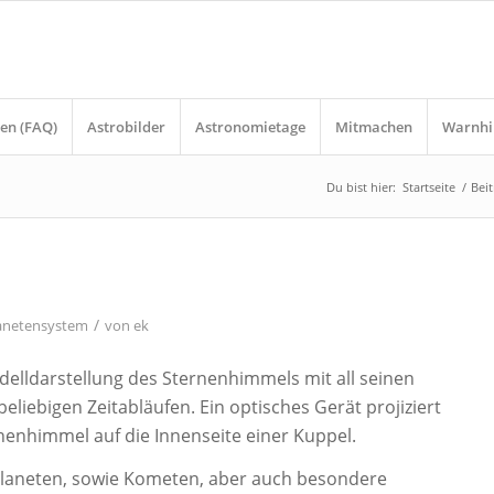
en (FAQ)
Astrobilder
Astronomietage
Mitmachen
Warnhi
Du bist hier:
Startseite
/
Bei
/
anetensystem
von
ek
elldarstellung des Sternenhimmels mit all seinen
eliebigen Zeitabläufen. Ein optisches Gerät projiziert
nenhimmel auf die Innenseite einer Kuppel.
Planeten, sowie Kometen, aber auch besondere