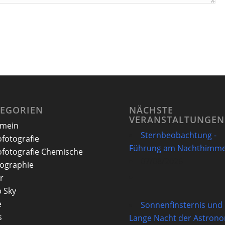
TEGORIEN
NÄCHSTE
VERANSTALTUNGEN
emein
Sternbeobachtung -
ofotografie
Führung am Nachthimme
ofotografie Chemische
07/08/2026
ographie
r
 Sky
e
Sonnenfinsternis und
s
Lange Nacht der Astron