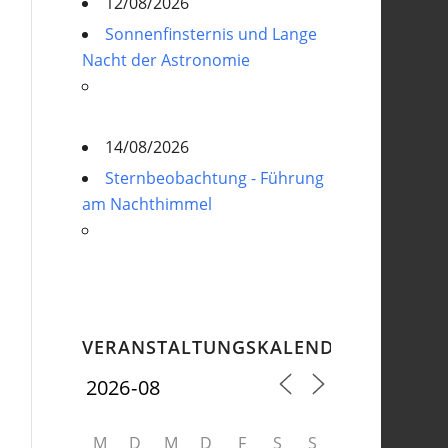
12/08/2026
Sonnenfinsternis und Lange
Nacht der Astronomie
14/08/2026
Sternbeobachtung - Führung
am Nachthimmel
VERANSTALTUNGSKALENDER
M
D
M
D
F
S
S