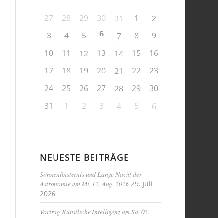
27
28
29
30
1
31
2
6
3
4
5
8
9
7
10
11
13
15
16
12
14
17
18
19
20
22
23
21
24
25
26
27
29
30
28
31
1
2
3
5
4
6
NEUESTE BEITRÄGE
Sonnenfinsternis und Lange Nacht der
Astronomie am Mi, 12. Aug. 2026
29. Juli
2026
Vortrag Künstliche Intelligenz am Sa. 02.