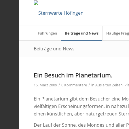
Führungen
Beiträge und News
Häufige Frag
Beiträge und News
Ein Besuch im Planetarium.
/
/
15. März 2009
0 Kommentare
in
Aus alten Zeiten
,
Pl
Ein Planetarium gibt dem Besucher eine Mod
vielfältigen Erscheinungsformen, in nahezu b
einen künstlichen, aber naturgetreuen Ster
Der Lauf der Sonne, des Mondes und aller 