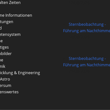
alten Zeiten
12/08/2026
rne Informationen
itungen
Sternbeobachtung -
d
Führung am Nachthimme
etensystem
14/08/2026
ne
tiges
nbilder
Sternbeobachtung -
ne
Führung am Nachthimme
nik
21/08/2026
icklung & Engineering
Astro
versum
enswertes