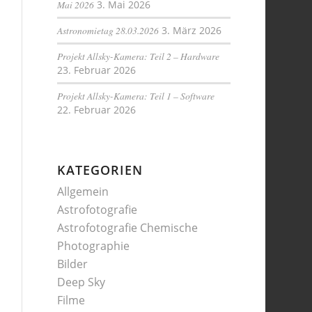
Mai 2026
3. Mai 2026
Astronomietag 28.03.2026
3. März 2026
Projekt Allsky-Kamera: Teil 2 – Hardware
23. Februar 2026
Projekt Allsky-Kamera: Teil 1 – Software
22. Februar 2026
KATEGORIEN
Allgemein
Astrofotografie
Astrofotografie Chemische
Photographie
Bilder
Deep Sky
Filme