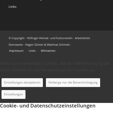
Links
© Copyright - Höfinger Heimat- und Kulturverein - Arbeitskreis
Sternwarte - Hagen Glötter & Matthias Schmidt -
Impressum
Links
Mitmachen
Diese Seite verwendet Cookies. Mit der Weiternutzung der
Seite, stimmst du die Verwendung von Cookies zu.
Einstellungen akzeptieren
Verberge nur die Benachrichtigung
Einstellungen
Cookie- und Datenschutzeinstellungen