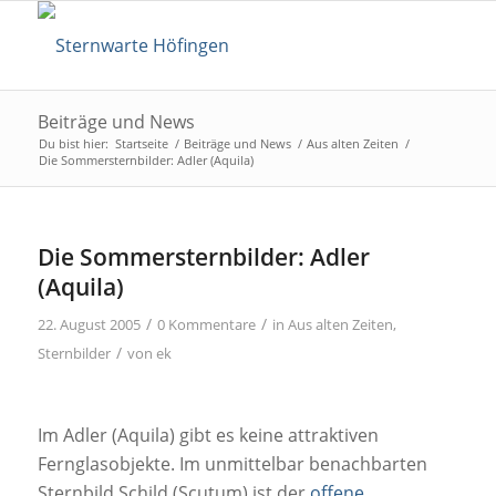
Beiträge und News
Du bist hier:
Startseite
/
Beiträge und News
/
Aus alten Zeiten
/
Die Sommersternbilder: Adler (Aquila)
Die Sommersternbilder: Adler
(Aquila)
/
/
22. August 2005
0 Kommentare
in
Aus alten Zeiten
,
/
Sternbilder
von
ek
Im Adler (Aquila) gibt es keine attraktiven
Fernglasobjekte. Im unmittelbar benachbarten
Sternbild Schild (Scutum) ist der
offene