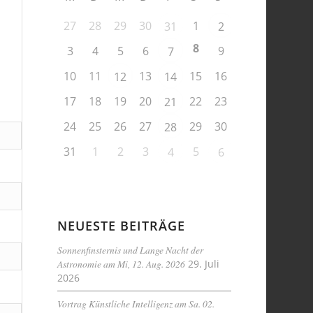
27
28
29
30
1
31
2
8
3
4
5
6
9
7
10
11
13
15
16
12
14
17
18
19
20
22
23
21
24
25
26
27
29
30
28
31
1
2
3
5
4
6
NEUESTE BEITRÄGE
Sonnenfinsternis und Lange Nacht der
Astronomie am Mi, 12. Aug. 2026
29. Juli
2026
Vortrag Künstliche Intelligenz am Sa. 02.