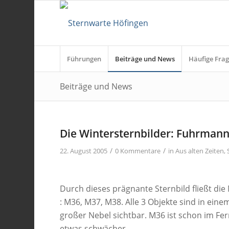
Führungen
Beiträge und News
Häufige Frag
Beiträge und News
Die Wintersternbilder: Fuhrmann
/
/
22. August 2005
0 Kommentare
in
Aus alten Zeiten
,
Durch dieses prägnante Sternbild fließt di
: M36, M37, M38. Alle 3 Objekte sind in einem 
großer Nebel sichtbar. M36 ist schon im Fe
etwas schwächer.