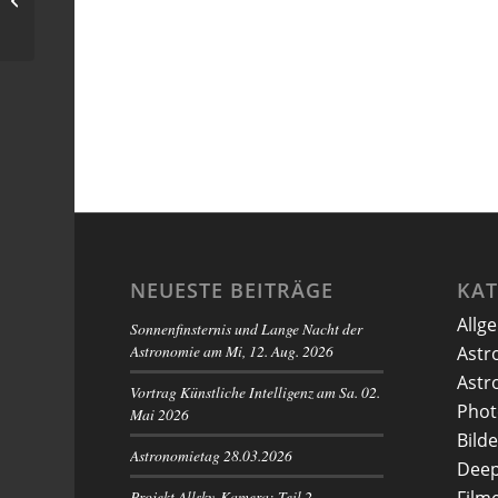
(Aquila)
NEUESTE BEITRÄGE
KA
Allg
Sonnenfinsternis und Lange Nacht der
Astronomie am Mi, 12. Aug. 2026
Astr
Astr
Vortrag Künstliche Intelligenz am Sa. 02.
Phot
Mai 2026
Bilde
Astronomietag 28.03.2026
Deep
Projekt Allsky-Kamera: Teil 2 –
Film