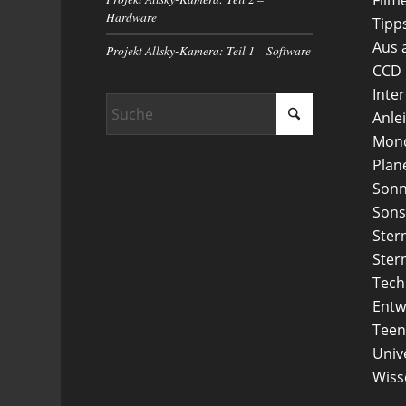
Hardware
Tipp
Aus 
Projekt Allsky-Kamera: Teil 1 – Software
CCD
Inte
Anle
Mon
Plan
Son
Sons
Ster
Ster
Tech
Entw
Teen
Uni
Wiss