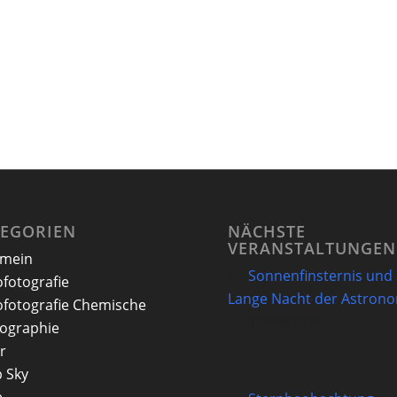
TEGORIEN
NÄCHSTE
VERANSTALTUNGEN
emein
Sonnenfinsternis und
ofotografie
Lange Nacht der Astron
ofotografie Chemische
12/08/2026
ographie
r
 Sky
e