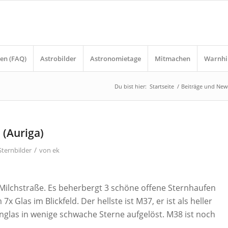
en (FAQ)
Astrobilder
Astronomietage
Mitmachen
Warnhi
Du bist hier:
Startseite
/
Beiträge und New
 (Auriga)
/
Sternbilder
von
ek
e Milchstraße. Es beherbergt 3 schöne offene Sternhaufen
7x Glas im Blickfeld. Der hellste ist M37, er ist als heller
rnglas in wenige schwache Sterne aufgelöst. M38 ist noch