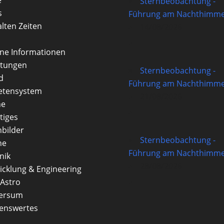
Sternbeobachtung -
s
Führung am Nachthimme
alten Zeiten
14/08/2026
rne Informationen
itungen
Sternbeobachtung -
d
Führung am Nachthimme
etensystem
21/08/2026
ne
tiges
nbilder
Sternbeobachtung -
ne
Führung am Nachthimme
nik
28/08/2026
icklung & Engineering
Astro
versum
enswertes