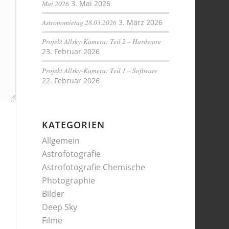
Mai 2026
3. Mai 2026
Astronomietag 28.03.2026
3. März 2026
Projekt Allsky-Kamera: Teil 2 – Hardware
23. Februar 2026
Projekt Allsky-Kamera: Teil 1 – Software
22. Februar 2026
KATEGORIEN
Allgemein
Astrofotografie
Astrofotografie Chemische
Photographie
Bilder
Deep Sky
Filme