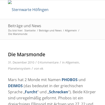
Beiträge und News
Du bist hier:
Startseite
/
Beiträge und News
/
Allgemein
/
Die Marsmonde
Die Marsmonde
/
/
31. Dezember 2010
0 Kommentare
in
Allgemein
,
/
Planetensystem
von
ek
Mars hat 2 Monde mit Namen
PHOBOS
und
DEIMOS
(das bedeutet in der griechischen
Sprache „
Furcht
“ und „
Schrecken
“). Beide Körper
sind unregelmäßig geformt. Phobos ist ein
dreiachsiges Ellipsoid mit Achsen von 27, 22 und