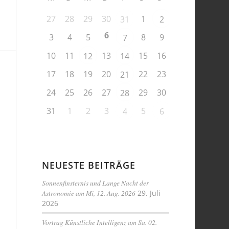
27
28
29
30
1
31
2
6
3
4
5
8
9
7
10
11
13
15
16
12
14
17
18
19
20
22
23
21
24
25
26
27
29
30
28
31
1
2
3
5
4
6
NEUESTE BEITRÄGE
Sonnenfinsternis und Lange Nacht der
Astronomie am Mi, 12. Aug. 2026
29. Juli
2026
Vortrag Künstliche Intelligenz am Sa. 02.