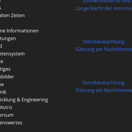
Sonnenfinsternis und
s
Lange Nacht der Astron
alten Zeiten
12/08/2026
rne Informationen
itungen
Sternbeobachtung -
d
Führung am Nachthimme
etensystem
14/08/2026
ne
tiges
nbilder
Sternbeobachtung -
ne
Führung am Nachthimme
nik
21/08/2026
icklung & Engineering
Astro
versum
enswertes