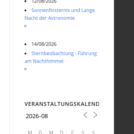
12/08/2026
Sonnenfinsternis und Lange
Nacht der Astronomie
14/08/2026
Sternbeobachtung - Führung
am Nachthimmel
VERANSTALTUNGSKALENDER
M
D
M
D
F
S
S