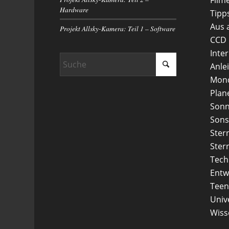
Hardware
Tipp
Aus 
Projekt Allsky-Kamera: Teil 1 – Software
CCD
Inte
Anle
Mon
Plan
Son
Sons
Ster
Ster
Tech
Entw
Teen
Uni
Wiss