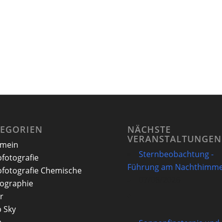
TEGORIEN
NÄCHSTE
VERANSTALTUNGEN
emein
Sternbeobachtung -
ofotografie
Führung am Nachthimme
ofotografie Chemische
07/08/2026
ographie
r
 Sky
e