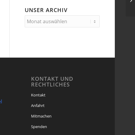
Hi
UNSER ARCHIV
KONTAKT UND
RECHTLICHES
Kontakt
l
Anfahrt
Mitmachen
Spenden