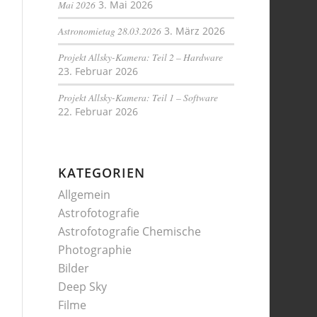
Mai 2026
3. Mai 2026
Astronomietag 28.03.2026
3. März 2026
Projekt Allsky-Kamera: Teil 2 – Hardware
23. Februar 2026
Projekt Allsky-Kamera: Teil 1 – Software
22. Februar 2026
KATEGORIEN
Allgemein
Astrofotografie
Astrofotografie Chemische
Photographie
Bilder
Deep Sky
Filme