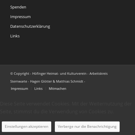
Spenden
Impressum
Datenschutzerklärung
Links
© Copyright - Höfinger Heimat- und Kulturverein - Arbeitskreis
Sternwarte - Hagen Glötter & Matthias Schmidt -
Impressum
Links
Mitmachen
Diese Seite verwendet Cookies. Mit der Weiternutzung der
Seite, stimmst du die Verwendung von Cookies zu.
Einstellungen akzeptieren
Verberge nur die Benachrichtigung