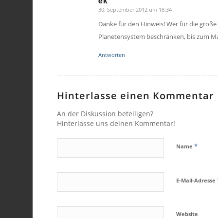
ek
30. September 2012 um 18:34
sagte:
Danke für den Hinweis! Wer für die große
Planetensystem beschränken, bis zum Mar
Antworten
Hinterlasse einen Kommentar
An der Diskussion beteiligen?
Hinterlasse uns deinen Kommentar!
*
Name
E-Mail-Adresse
Website