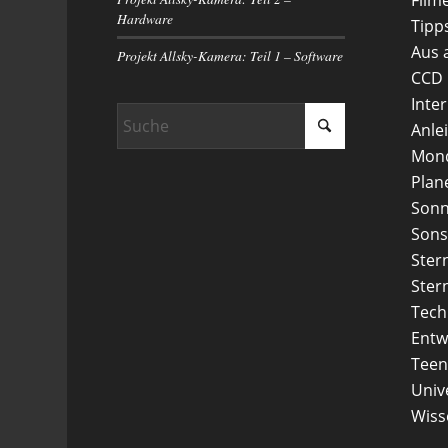
Hardware
Tipp
Aus 
Projekt Allsky-Kamera: Teil 1 – Software
CCD
Inte
Anle
Mon
Plan
Son
Sons
Ster
Ster
Tech
Entw
Teen
Uni
Wiss