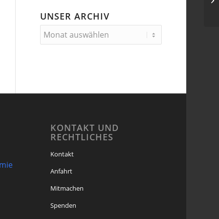
Vo
UNSER ARCHIV
KONTAKT UND
RECHTLICHES
Kontakt
omie
Anfahrt
Mitmachen
Spenden