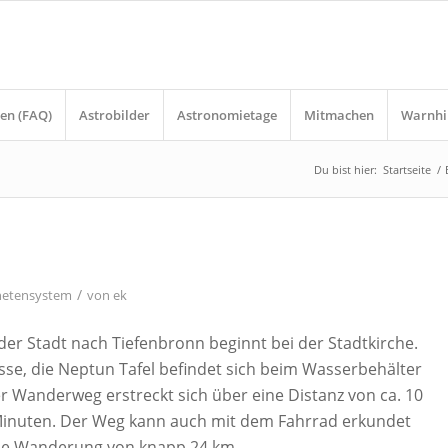
en (FAQ)
Astrobilder
Astronomietage
Mitmachen
Warnhi
Du bist hier:
Startseite
/
/
netensystem
von
ek
er Stadt nach Tiefenbronn beginnt bei der Stadtkirche.
asse, die Neptun Tafel befindet sich beim Wasserbehälter
Wanderweg erstreckt sich über eine Distanz von ca. 10
 Minuten. Der Weg kann auch mit dem Fahrrad erkundet
eine Wanderung von knapp 24 km.