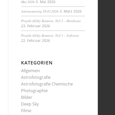
Mai 2026
3. Mai 2026
Astronomietag 28.03.2026
3. März 2026
Projekt Allsky-Kamera: Teil 2 – Hardware
23. Februar 2026
Projekt Allsky-Kamera: Teil 1 – Software
22. Februar 2026
KATEGORIEN
Allgemein
Astrofotografie
Astrofotografie Chemische
Photographie
Bilder
Deep Sky
Filme