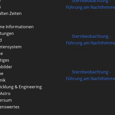
Sternbeobachtung -
s
Führung am Nachthimme
alten Zeiten
14/08/2026
rne Informationen
itungen
Sternbeobachtung -
d
Führung am Nachthimme
etensystem
21/08/2026
ne
tiges
nbilder
Sternbeobachtung -
ne
Führung am Nachthimme
nik
28/08/2026
icklung & Engineering
Astro
versum
enswertes