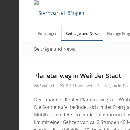
Führungen
Beiträge und News
Häufige Frag
Beiträge und News
Planetenweg in Weil der Stadt
/
/
28. September 2012
1 Kommentar
in
Allgemein
,
Pla
Der Johannes Kepler Planetenweg von Weil d
Die Sonnentafel befindet sich in der Pfarrg
Mühlhausen der Gemeinde Tiefenbronn. Der 
km mit einer Gehzeit von ca. 2 Stunden 45
werden. Einschließlich Rückweg bietet er 