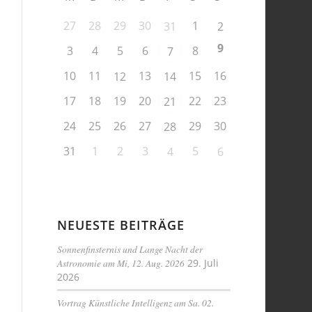
27
28
29
30
1
31
2
9
3
4
5
6
8
7
10
11
13
15
16
12
14
17
18
19
20
22
23
21
24
25
26
27
29
30
28
31
1
2
3
5
4
6
NEUESTE BEITRÄGE
Sonnenfinsternis und Lange Nacht der
Astronomie am Mi, 12. Aug. 2026
29. Juli
2026
Vortrag Künstliche Intelligenz am Sa. 02.