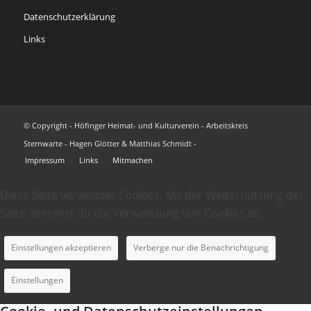
Datenschutzerklärung
Links
© Copyright - Höfinger Heimat- und Kulturverein - Arbeitskreis
Sternwarte - Hagen Glötter & Matthias Schmidt -
Impressum
Links
Mitmachen
Diese Seite verwendet Cookies. Mit der Weiternutzung der
Seite, stimmst du die Verwendung von Cookies zu.
Einstellungen akzeptieren
Verberge nur die Benachrichtigung
Einstellungen