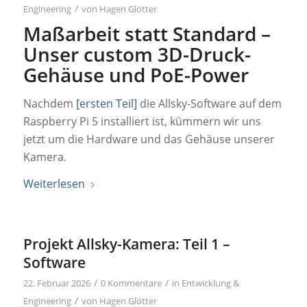
/
Engineering
von
Hagen Glötter
Maßarbeit statt Standard –
Unser custom 3D-Druck-
Gehäuse und PoE-Power
Nachdem
[ersten Teil]
die Allsky-Software auf dem
Raspberry Pi 5 installiert ist, kümmern wir uns
jetzt um die Hardware und das Gehäuse unserer
Kamera.
Weiterlesen
Projekt Allsky-Kamera: Teil 1 –
Software
/
/
22. Februar 2026
0 Kommentare
in
Entwicklung &
/
Engineering
von
Hagen Glötter