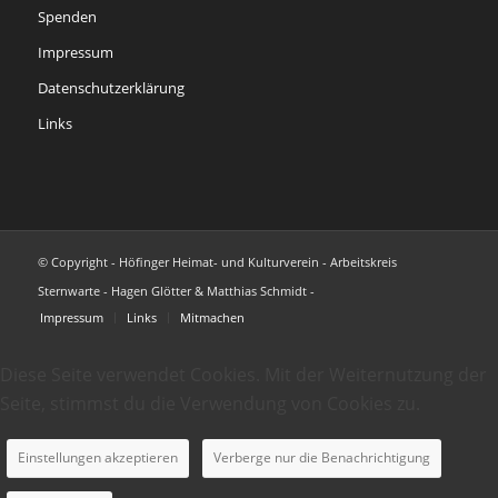
Spenden
Impressum
Datenschutzerklärung
Links
© Copyright - Höfinger Heimat- und Kulturverein - Arbeitskreis
Sternwarte - Hagen Glötter & Matthias Schmidt -
Impressum
Links
Mitmachen
Diese Seite verwendet Cookies. Mit der Weiternutzung der
Seite, stimmst du die Verwendung von Cookies zu.
Einstellungen akzeptieren
Verberge nur die Benachrichtigung