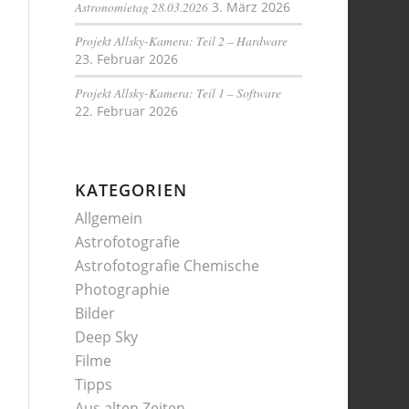
Astronomietag 28.03.2026
3. März 2026
Projekt Allsky-Kamera: Teil 2 – Hardware
23. Februar 2026
Projekt Allsky-Kamera: Teil 1 – Software
22. Februar 2026
KATEGORIEN
Allgemein
Astrofotografie
Astrofotografie Chemische
Photographie
Bilder
Deep Sky
Filme
Tipps
Aus alten Zeiten