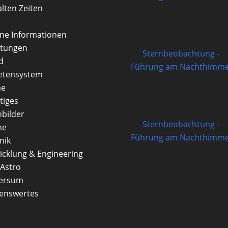
alten Zeiten
14/08/2026
rne Informationen
itungen
Sternbeobachtung -
d
Führung am Nachthimme
etensystem
21/08/2026
ne
tiges
nbilder
Sternbeobachtung -
ne
Führung am Nachthimme
nik
28/08/2026
icklung & Engineering
Astro
versum
enswertes