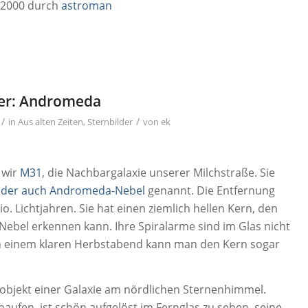
.2000 durch
astroman
der: Andromeda
/
/
in
Aus alten Zeiten
,
Sternbilder
von
ek
 wir
M31
, die Nachbargalaxie unserer Milchstraße. Sie
oder auch Andromeda-Nebel
genannt. Die Entfernung
Mio. Lichtjahren. Sie hat einen ziemlich hellen Kern, den
Nebel erkennen kann. Ihre Spiralarme sind im Glas nicht
 an einem klaren Herbstabend kann man den Kern sogar
sobjekt einer Galaxie am nördlichen Sternenhimmel.
aufen, ist schön aufgelöst im Fernglas zu sehen, seine