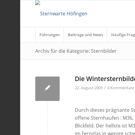
Führungen
Beiträge und News
Häufige Frag
Archiv für die Kategorie: Sternbilder
Die Wintersternbild
/
22. August 2005
0 Kommentare
Durch dieses prägnante Ste
offene Sternhaufen : M36, 
Blickfeld. Der hellste ist M
im Fernglas in wenige sch