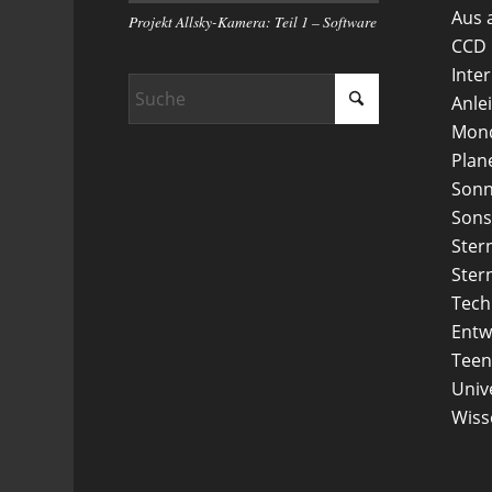
Aus 
Projekt Allsky-Kamera: Teil 1 – Software
CCD
Inte
Anle
Mon
Plan
Son
Sons
Ster
Ster
Tech
Entw
Teen
Uni
Wiss