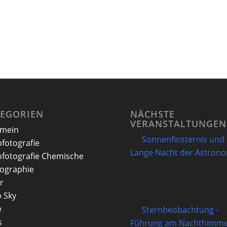
TEGORIEN
NÄCHSTE
VERANSTALTUNGEN
emein
Sonnenfinsternis und
ofotografie
Lange Nacht der Astron
ofotografie Chemische
12/08/2026
ographie
r
 Sky
e
Sternbeobachtung -
s
Führung am Nachthimme