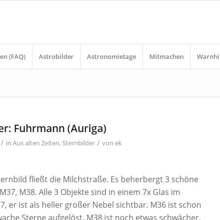
en (FAQ)
Astrobilder
Astronomietage
Mitmachen
Warnhi
er: Fuhrmann (Auriga)
/
/
in
Aus alten Zeiten
,
Sternbilder
von
ek
rnbild fließt die Milchstraße. Es beherbergt 3 schöne
M37, M38. Alle 3 Objekte sind in einem 7x Glas im
37, er ist als heller großer Nebel sichtbar. M36 ist schon
wache Sterne aufgelöst. M38 ist noch etwas schwächer.