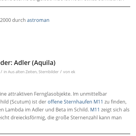
.2000 durch
astroman
er: Adler (Aquila)
/
/
in
Aus alten Zeiten
,
Sternbilder
von
ek
eine attraktiven Fernglasobjekte. Im unmittelbar
hild (Scutum) ist der
offene Sternhaufen M11
zu finden,
chen Lambda im Adler und Beta im Schild.
M11
zeigt sich als
leicht dreiecksförmig, die große Sternenzahl kann man
.