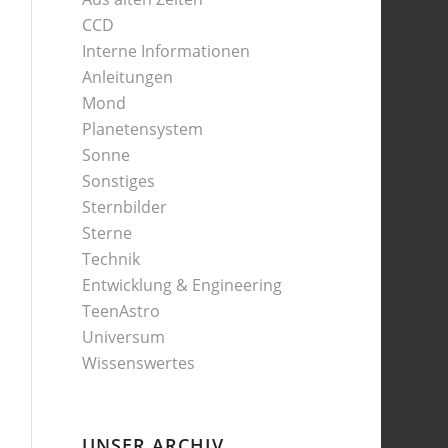
CCD
Interne Informationen
Anleitungen
Mond
Planetensystem
Sonne
Sonstiges
Sternbilder
Sterne
Technik
Entwicklung & Engineering
TeenAstro
Universum
Wissenswertes
UNSER ARCHIV