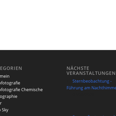
TEGORIEN
NÄCHSTE
VERANSTALTUNGEN
emein
Sternbeobachtung -
ofotografie
Führung am Nachthimme
ofotografie Chemische
07/08/2026
ographie
r
 Sky