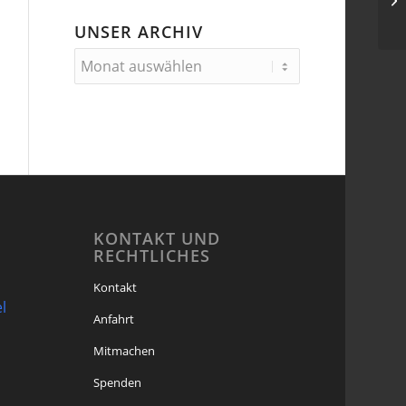
kl
UNSER ARCHIV
KONTAKT UND
RECHTLICHES
Kontakt
l
Anfahrt
Mitmachen
Spenden