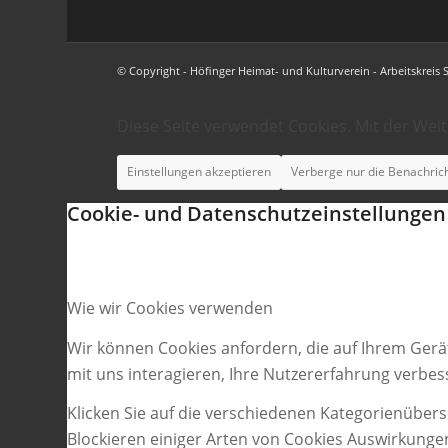
© Copyright - Höfinger Heimat- und Kulturverein - Arbeitskreis 
Diese Seite verwendet Cookies. Mit der Wei
Einstellungen akzeptieren
Verberge nur die Benachric
Cookie- und Datenschutzeinstellungen
Wie wir Cookies verwenden
Wir können Cookies anfordern, die auf Ihrem Gerä
mit uns interagieren, Ihre Nutzererfahrung verbe
Klicken Sie auf die verschiedenen Kategorienübers
Blockieren einiger Arten von Cookies Auswirkunge