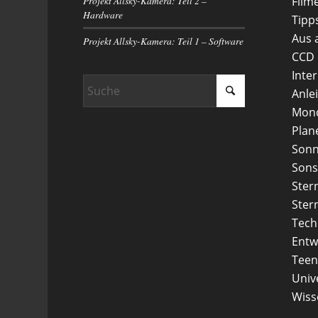
Projekt Allsky-Kamera: Teil 2 –
Film
Hardware
Tipp
Aus 
Projekt Allsky-Kamera: Teil 1 – Software
CCD
Inte
Anle
Mon
Plan
Son
Sons
Ster
Ster
Tech
Entw
Teen
Uni
Wiss