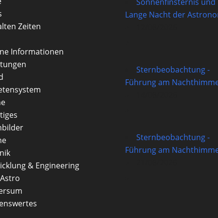
e
Sonnenfinsternis und
s
Lange Nacht der Astron
alten Zeiten
12/08/2026
rne Informationen
itungen
Sternbeobachtung -
d
Führung am Nachthimme
etensystem
14/08/2026
ne
tiges
nbilder
Sternbeobachtung -
ne
Führung am Nachthimme
nik
21/08/2026
icklung & Engineering
Astro
versum
enswertes