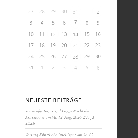
27
28
29
30
1
31
2
7
3
4
5
6
8
9
10
11
13
15
16
12
14
17
18
19
20
22
23
21
24
25
26
27
29
30
28
31
1
2
3
5
4
6
NEUESTE BEITRÄGE
Sonnenfinsternis und Lange Nacht der
Astronomie am Mi, 12. Aug. 2026
29. Juli
2026
Vortrag Künstliche Intelligenz am Sa. 02.