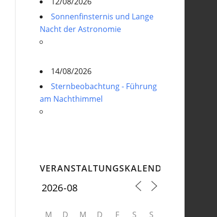
12/08/2026
Sonnenfinsternis und Lange
Nacht der Astronomie
14/08/2026
Sternbeobachtung - Führung
am Nachthimmel
VERANSTALTUNGSKALENDER
M
D
M
D
F
S
S