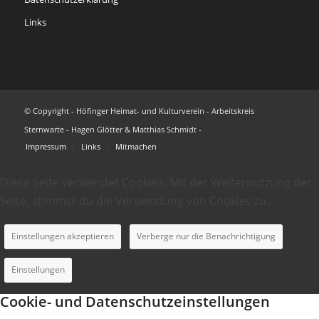
Links
© Copyright - Höfinger Heimat- und Kulturverein - Arbeitskreis
Sternwarte - Hagen Glötter & Matthias Schmidt -
Impressum
Links
Mitmachen
Diese Seite verwendet Cookies. Mit der Weiternutzung der
Seite, stimmst du die Verwendung von Cookies zu.
Einstellungen akzeptieren
Verberge nur die Benachrichtigung
Einstellungen
Cookie- und Datenschutzeinstellungen