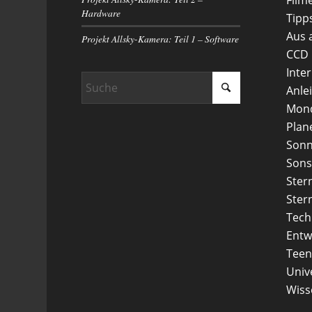
Hardware
Tipp
Aus 
Projekt Allsky-Kamera: Teil 1 – Software
CCD
Inte
Anle
Mon
Plan
Son
Sons
Ster
Ster
Tech
Entw
Teen
Uni
Wiss