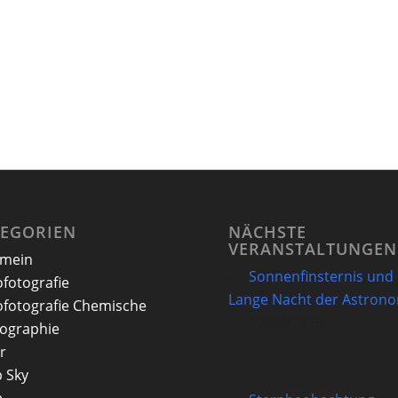
TEGORIEN
NÄCHSTE
VERANSTALTUNGEN
emein
Sonnenfinsternis und
ofotografie
Lange Nacht der Astron
ofotografie Chemische
12/08/2026
ographie
r
 Sky
e