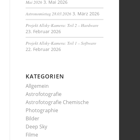
Mai 2026
3. Mai 2026
Astronomietag 28.03.2026
3. März 2026
Projekt Allsky-Kamera: Teil 2 – Hardware
23. Februar 2026
Projekt Allsky-Kamera: Teil 1 – Software
22. Februar 2026
KATEGORIEN
Allgemein
Astrofotografie
Astrofotografie Chemische
Photographie
Bilder
Deep Sky
Filme