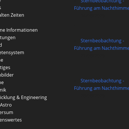
Sternbeobachtung -
s
Führung am Nachthimme
alten Zeiten
14/08/2026
rne Informationen
itungen
Sternbeobachtung -
d
Führung am Nachthimme
etensystem
21/08/2026
ne
tiges
nbilder
Sternbeobachtung -
ne
Führung am Nachthimme
nik
28/08/2026
icklung & Engineering
Astro
versum
enswertes