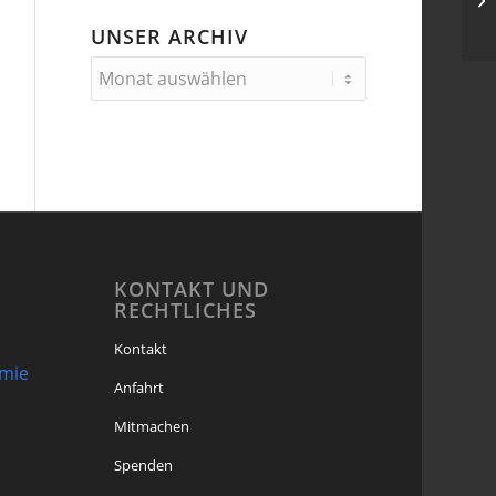
Hi
UNSER ARCHIV
KONTAKT UND
RECHTLICHES
Kontakt
omie
Anfahrt
Mitmachen
Spenden