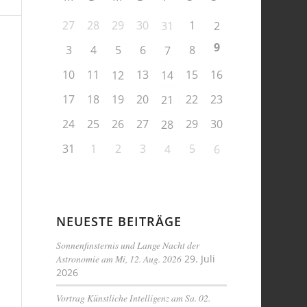
27
28
29
30
1
31
2
9
3
4
5
6
8
7
10
11
13
15
16
12
14
17
18
19
20
22
23
21
24
25
26
27
29
30
28
31
1
2
3
5
4
6
NEUESTE BEITRÄGE
Sonnenfinsternis und Lange Nacht der
Astronomie am Mi, 12. Aug. 2026
29. Juli
2026
Vortrag Künstliche Intelligenz am Sa. 02.