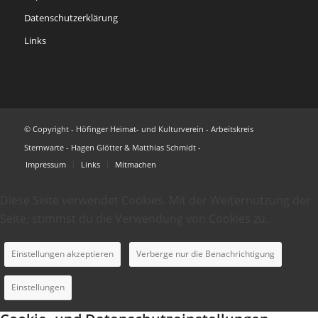
Datenschutzerklärung
Links
© Copyright - Höfinger Heimat- und Kulturverein - Arbeitskreis
Sternwarte - Hagen Glötter & Matthias Schmidt -
Impressum
Links
Mitmachen
Diese Seite verwendet Cookies. Mit der Weiternutzung der
Seite, stimmst du die Verwendung von Cookies zu.
Einstellungen akzeptieren
Verberge nur die Benachrichtigung
Einstellungen