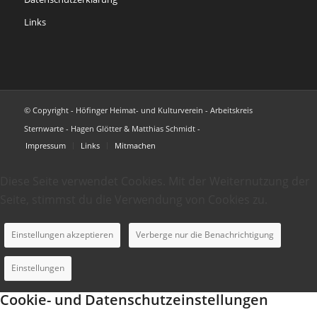
Links
© Copyright - Höfinger Heimat- und Kulturverein - Arbeitskreis
Sternwarte - Hagen Glötter & Matthias Schmidt -
Impressum
Links
Mitmachen
Diese Seite verwendet Cookies. Mit der Weiternutzung der
Seite, stimmst du die Verwendung von Cookies zu.
Einstellungen akzeptieren
Verberge nur die Benachrichtigung
Einstellungen
Cookie- und Datenschutzeinstellungen