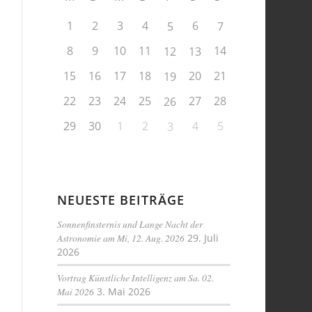
1
2
3
4
6
5
7
8
9
10
11
14
12
13
15
16
17
18
20
21
19
22
23
24
25
27
28
26
29
30
1
2
4
5
3
NEUESTE BEITRÄGE
Sonnenfinsternis und Lange Nacht der
Astronomie am Mi, 12. Aug. 2026
29. Juli
2026
Vortrag Künstliche Intelligenz am Sa. 02.
Mai 2026
3. Mai 2026