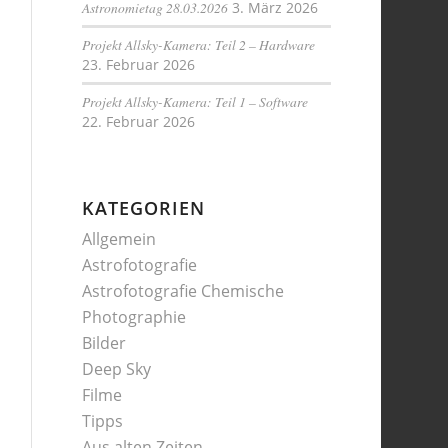
Astronomietag 28.03.2026
3. März 2026
Projekt Allsky-Kamera: Teil 2 – Hardware
23. Februar 2026
Projekt Allsky-Kamera: Teil 1 – Software
22. Februar 2026
KATEGORIEN
Allgemein
Astrofotografie
Astrofotografie Chemische
Photographie
Bilder
Deep Sky
Filme
Tipps
Aus alten Zeiten