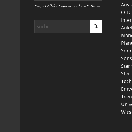
Aus 
Projekt Allsky-Kamera: Teil 1 – Software
CCD
Inte
Anle
Mon
Plan
Son
Sons
Ster
Ster
Tech
Entw
Teen
Uni
Wiss