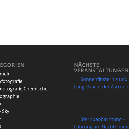
TEGORIEN
NÄCHSTE
VERANSTALTUNGEN
emein
Sonnenfinsternis und
ofotografie
Lange Nacht der Astron
ofotografie Chemische
12/08/2026
ographie
r
 Sky
e
Sternbeobachtung -
s
Führung am Nachthimme