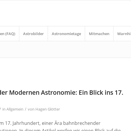
en (FAQ)
Astrobilder
Astronomietage
Mitmachen
Warnhi
er Modernen Astronomie: Ein Blick ins 17.
/
/
in
Allgemein
von
Hagen Glötter
m 17. Jahrhundert, einer Ära bahnbrechender
ionen. In diesem Artikel werfen wir einen Blick auf die