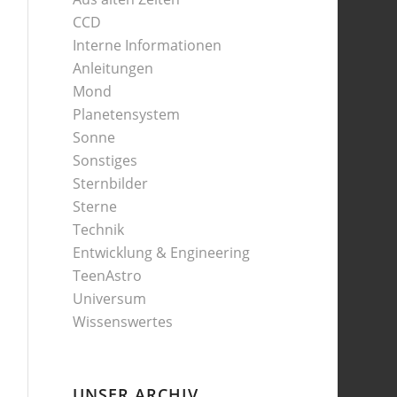
CCD
Interne Informationen
Anleitungen
Mond
Planetensystem
Sonne
Sonstiges
Sternbilder
Sterne
Technik
Entwicklung & Engineering
TeenAstro
Universum
Wissenswertes
UNSER ARCHIV