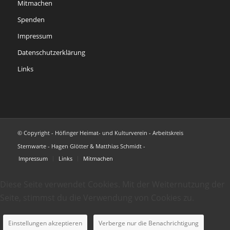
Mitmachen
Spenden
Impressum
Datenschutzerklärung
Links
© Copyright - Höfinger Heimat- und Kulturverein - Arbeitskreis
Sternwarte - Hagen Glötter & Matthias Schmidt -
Impressum
Links
Mitmachen
Diese Seite verwendet Cookies. Mit der Weiternutzung der
Seite, stimmst du die Verwendung von Cookies zu.
Einstellungen akzeptieren
Verberge nur die Benachrichtigung