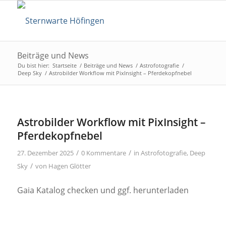
Beiträge und News
Du bist hier:
Startseite
/
Beiträge und News
/
Astrofotografie
/
Deep Sky
/
Astrobilder Workflow mit PixInsight – Pferdekopfnebel
Astrobilder Workflow mit PixInsight –
Pferdekopfnebel
/
/
27. Dezember 2025
0 Kommentare
in
Astrofotografie
,
Deep
/
Sky
von
Hagen Glötter
Gaia Katalog checken und ggf. herunterladen