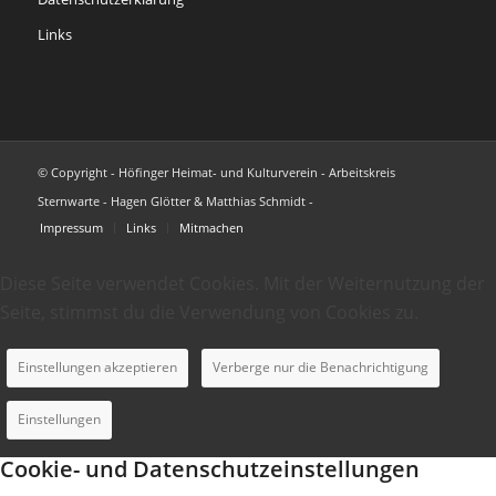
Links
© Copyright - Höfinger Heimat- und Kulturverein - Arbeitskreis
Sternwarte - Hagen Glötter & Matthias Schmidt -
Impressum
Links
Mitmachen
Diese Seite verwendet Cookies. Mit der Weiternutzung der
Seite, stimmst du die Verwendung von Cookies zu.
Einstellungen akzeptieren
Verberge nur die Benachrichtigung
Einstellungen
Cookie- und Datenschutzeinstellungen