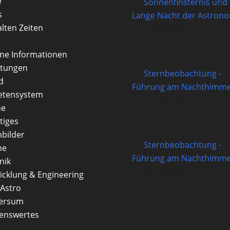
e
Sonnenfinsternis und
s
Lange Nacht der Astron
alten Zeiten
12/08/2026
rne Informationen
itungen
Sternbeobachtung -
d
Führung am Nachthimme
etensystem
14/08/2026
ne
tiges
nbilder
Sternbeobachtung -
ne
Führung am Nachthimme
nik
21/08/2026
icklung & Engineering
Astro
versum
enswertes