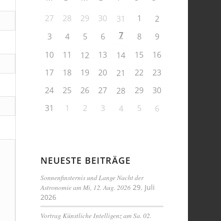
27
28
29
30
1
31
2
7
3
4
5
6
8
9
10
11
13
15
16
12
14
17
18
19
20
22
23
21
24
25
26
27
29
30
28
31
1
2
3
5
4
6
NEUESTE BEITRÄGE
Sonnenfinsternis und Lange Nacht der
Astronomie am Mi, 12. Aug. 2026
29. Juli
2026
Vortrag Künstliche Intelligenz am Sa. 02.