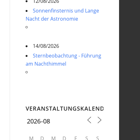
12/08/2026
Sonnenfinsternis und Lange
Nacht der Astronomie
14/08/2026
Sternbeobachtung - Führung
am Nachthimmel
VERANSTALTUNGSKALENDER
M
D
M
D
F
S
S