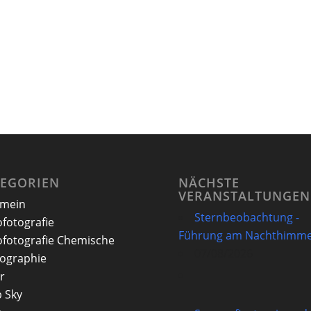
TEGORIEN
NÄCHSTE
VERANSTALTUNGEN
emein
Sternbeobachtung -
ofotografie
Führung am Nachthimme
ofotografie Chemische
07/08/2026
ographie
r
 Sky