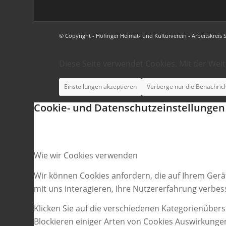
© Copyright - Höfinger Heimat- und Kulturverein - Arbeitskreis 
Diese Seite verwendet Cookies. Mit der Wei
Einstellungen akzeptieren
Verberge nur die Benachric
Cookie- und Datenschutzeinstellungen
Wie wir Cookies verwenden
Wir können Cookies anfordern, die auf Ihrem Gerä
mit uns interagieren, Ihre Nutzererfahrung verbe
Klicken Sie auf die verschiedenen Kategorienübers
Blockieren einiger Arten von Cookies Auswirkunge