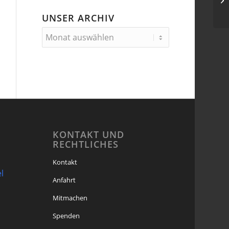
Uh
UNSER ARCHIV
KONTAKT UND
RECHTLICHES
Kontakt
l
Anfahrt
Mitmachen
Spenden