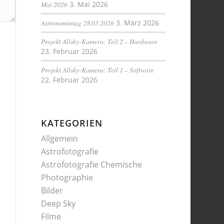
Mai 2026
3. Mai 2026
Astronomietag 28.03.2026
3. März 2026
Projekt Allsky-Kamera: Teil 2 – Hardware
23. Februar 2026
Projekt Allsky-Kamera: Teil 1 – Software
22. Februar 2026
KATEGORIEN
Allgemein
Astrofotografie
Astrofotografie Chemische
Photographie
Bilder
Deep Sky
Filme