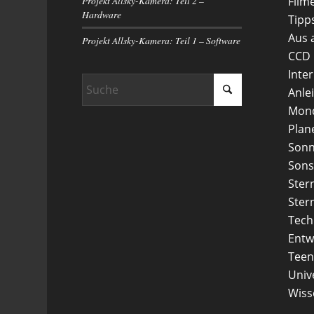
Projekt Allsky-Kamera: Teil 2 –
Film
Hardware
Tipp
Aus 
Projekt Allsky-Kamera: Teil 1 – Software
CCD
Inte
Anle
Mon
Plan
Son
Sons
Ster
Ster
Tech
Entw
Teen
Uni
Wiss