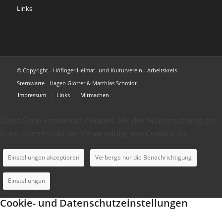
Links
© Copyright - Höfinger Heimat- und Kulturverein - Arbeitskreis
Sternwarte - Hagen Glötter & Matthias Schmidt -
Impressum
Links
Mitmachen
Diese Seite verwendet Cookies. Mit der Weiternutzung der
Seite, stimmst du die Verwendung von Cookies zu.
Einstellungen akzeptieren
Verberge nur die Benachrichtigung
Einstellungen
Cookie- und Datenschutzeinstellungen