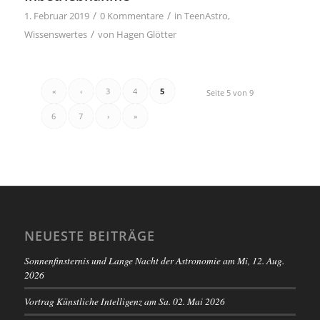
/
/
1. Februar 2019
0 Kommentare
in
TeenAstro
,
/
Wissenswertes
von
Hagen Glötter
«
‹
3
4
5
Seite 5 von 9
6
7
›
»
NEUESTE BEITRÄGE
Sonnenfinsternis und Lange Nacht der Astronomie am Mi, 12. Aug.
2026
Vortrag Künstliche Intelligenz am Sa. 02. Mai 2026