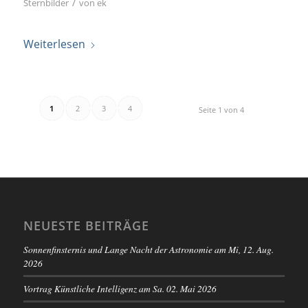
/
Sternbilder
von
ek
Weiterlesen
1
2
3
4
Seite 1 von 4
NEUESTE BEITRÄGE
Sonnenfinsternis und Lange Nacht der Astronomie am Mi, 12. Aug.
2026
Vortrag Künstliche Intelligenz am Sa. 02. Mai 2026