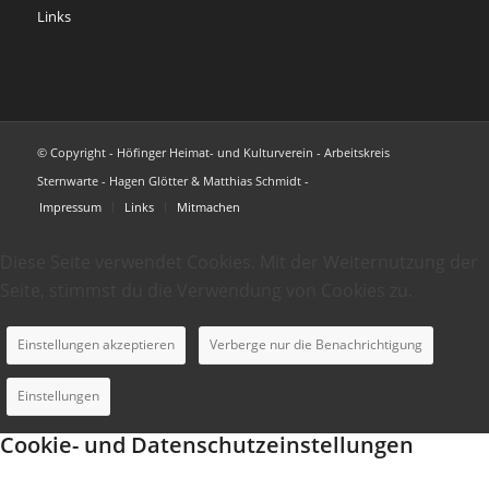
Links
© Copyright - Höfinger Heimat- und Kulturverein - Arbeitskreis
Sternwarte - Hagen Glötter & Matthias Schmidt -
Impressum
Links
Mitmachen
Diese Seite verwendet Cookies. Mit der Weiternutzung der
Seite, stimmst du die Verwendung von Cookies zu.
Einstellungen akzeptieren
Verberge nur die Benachrichtigung
Einstellungen
Cookie- und Datenschutzeinstellungen