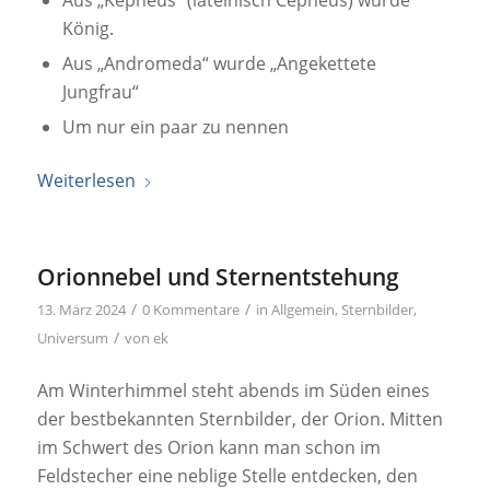
Aus „Kepheus“ (lateinisch Cepheus) wurde
König.
Aus „Andromeda“ wurde „Angekettete
Jungfrau“
Um nur ein paar zu nennen
Weiterlesen
Orionnebel und Sternentstehung
/
/
13. März 2024
0 Kommentare
in
Allgemein
,
Sternbilder
,
/
Universum
von
ek
Am Winterhimmel steht abends im Süden eines
der bestbekannten Sternbilder, der Orion. Mitten
im Schwert des Orion kann man schon im
Feldstecher eine neblige Stelle entdecken, den