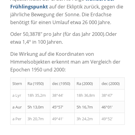
Frühlingspunkt
auf der Ekliptik zurück, gegen die
jährliche Bewegung der Sonne. Die Erdachse
benötigt für einen Umlauf etwa 26 000 Jahre.
Oder 50,3878″ pro Jahr (für das Jahr 2000).Oder
etwa 1,4° in 100 Jahren.
Die Wirkung auf die Koordinaten von
Himmelsobjekten erkennt man am Vergleich der
Epochen 1950 und 2000:
Stern
Ra (1950)
dec (1950)
Ra (2000)
dec (2000)
a Lyr
18h 35,2m
38°44′
18h 36,8m
38°47′
a Aur
5h 13,0m
45°57′
5h 16,7m
46°01′
a Per
3h 20,7m
49°41′
3h 24,2m
49°52′