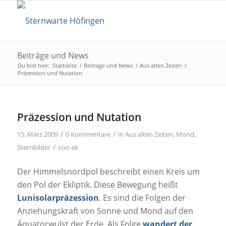
Beiträge und News
Du bist hier:
Startseite
/
Beiträge und News
/
Aus alten Zeiten
/
Präzession und Nutation
Präzession und Nutation
/
/
15. März 2009
0 Kommentare
in
Aus alten Zeiten
,
Mond
,
/
Sternbilder
von
ek
Der Himmelsnordpol beschreibt einen Kreis um
den Pol der Ekliptik. Diese Bewegung heißt
Lunisolarpräzession
. Es sind die Folgen der
Anziehungskraft von Sonne und Mond auf den
Äquatorwulst der Erde. Als Folge
wandert der