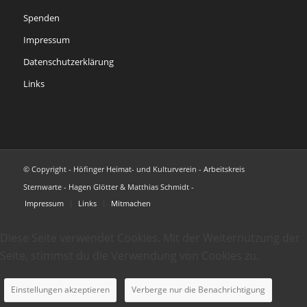
Spenden
Impressum
Datenschutzerklärung
Links
© Copyright - Höfinger Heimat- und Kulturverein - Arbeitskreis
Sternwarte - Hagen Glötter & Matthias Schmidt -
Impressum
Links
Mitmachen
Diese Seite verwendet Cookies. Mit der Weiternutzung der
Seite, stimmst du die Verwendung von Cookies zu.
Einstellungen akzeptieren
Verberge nur die Benachrichtigung