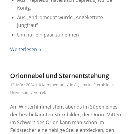
Aus „Kepheus“ (lateinisch Cepheus) wurde
König.
Aus „Andromeda“ wurde „Angekettete
Jungfrau“
Um nur ein paar zu nennen
Weiterlesen
Orionnebel und Sternentstehung
/
/
13. März 2024
0 Kommentare
in
Allgemein
,
Sternbilder
,
/
Universum
von
ek
Am Winterhimmel steht abends im Süden eines
der bestbekannten Sternbilder, der Orion. Mitten
im Schwert des Orion kann man schon im
Feldstecher eine neblige Stelle entdecken, den