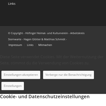
Links
© Copyright - Höfinger Heimat- und Kulturverein - Arbeitskreis
Sternwarte - Hagen Glötter & Matthias Schmidt -
Impressum
Links
Mitmachen
Diese Seite verwendet Cookies. Mit der Weiternutzung der
Seite, stimmst du die Verwendung von Cookies zu.
Einstellungen akzeptieren
Verberge nur die Benachrichtigung
Einstellungen
Cookie- und Datenschutzeinstellungen