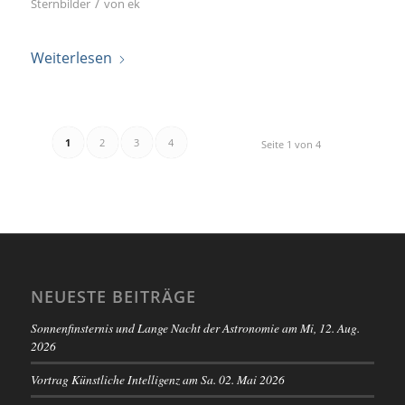
/
Sternbilder
von
ek
Weiterlesen
1
2
3
4
Seite 1 von 4
NEUESTE BEITRÄGE
Sonnenfinsternis und Lange Nacht der Astronomie am Mi, 12. Aug.
2026
Vortrag Künstliche Intelligenz am Sa. 02. Mai 2026