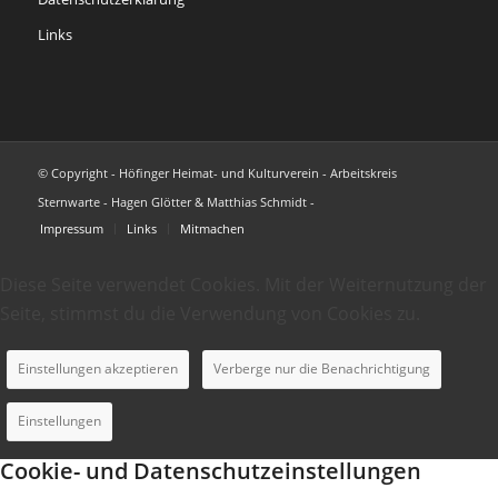
Links
© Copyright - Höfinger Heimat- und Kulturverein - Arbeitskreis
Sternwarte - Hagen Glötter & Matthias Schmidt -
Impressum
Links
Mitmachen
Diese Seite verwendet Cookies. Mit der Weiternutzung der
Seite, stimmst du die Verwendung von Cookies zu.
Einstellungen akzeptieren
Verberge nur die Benachrichtigung
Einstellungen
Cookie- und Datenschutzeinstellungen