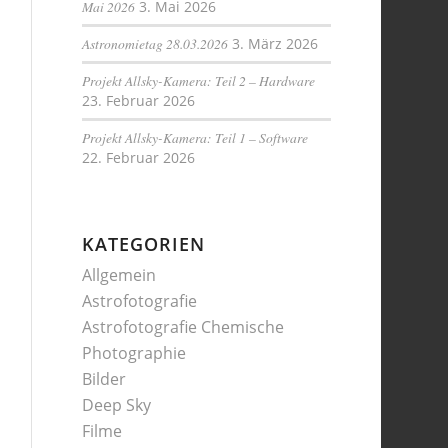
Mai 2026
3. Mai 2026
Astronomietag 28.03.2026
3. März 2026
Projekt Allsky-Kamera: Teil 2 – Hardware
23. Februar 2026
Projekt Allsky-Kamera: Teil 1 – Software
22. Februar 2026
KATEGORIEN
Allgemein
Astrofotografie
Astrofotografie Chemische
Photographie
Bilder
Deep Sky
Filme