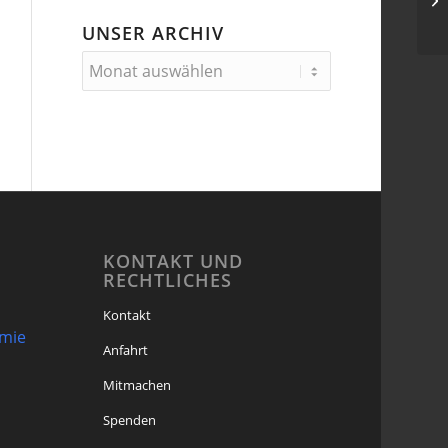
kl
UNSER ARCHIV
KONTAKT UND
RECHTLICHES
Kontakt
omie
Anfahrt
Mitmachen
Spenden