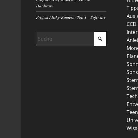
Hardware
Tipp
Aus 
Projekt Allsky-Kamera: Teil 1 – Software
CCD
Inte
Anle
Mon
Plan
Son
Sons
Ster
Ster
Tech
Entw
Teen
Uni
Wiss