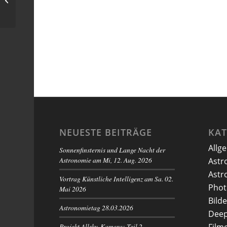
klarem Himmel)
NEUESTE BEITRÄGE
KA
Allg
Sonnenfinsternis und Lange Nacht der
Astronomie am Mi, 12. Aug. 2026
Astr
Astr
Vortrag Künstliche Intelligenz am Sa. 02.
Phot
Mai 2026
Bilde
Astronomietag 28.03.2026
Deep
Projekt Allsky-Kamera: Teil 2 –
Film