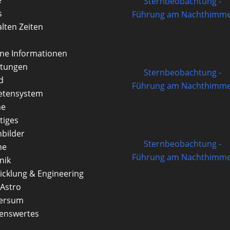
Sternbeobachtung -
s
Führung am Nachthimme
alten Zeiten
14/08/2026
rne Informationen
itungen
Sternbeobachtung -
d
Führung am Nachthimme
etensystem
21/08/2026
ne
tiges
nbilder
Sternbeobachtung -
ne
Führung am Nachthimme
nik
28/08/2026
icklung & Engineering
Astro
versum
enswertes