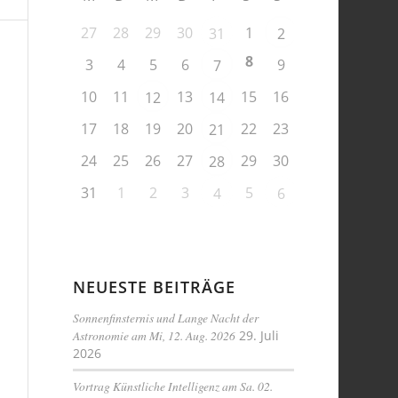
27
28
29
30
1
31
2
8
3
4
5
6
9
7
10
11
13
15
16
12
14
17
18
19
20
22
23
21
24
25
26
27
29
30
28
31
1
2
3
5
4
6
NEUESTE BEITRÄGE
Sonnenfinsternis und Lange Nacht der
Astronomie am Mi, 12. Aug. 2026
29. Juli
2026
Vortrag Künstliche Intelligenz am Sa. 02.