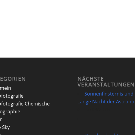
TEGORIEN
NÄCHSTE
VERANSTALTUNGEN
emein
Sonnenfinsternis und
ofotografie
Lange Nacht der Astron
ofotografie Chemische
12/08/2026
ographie
r
 Sky
e