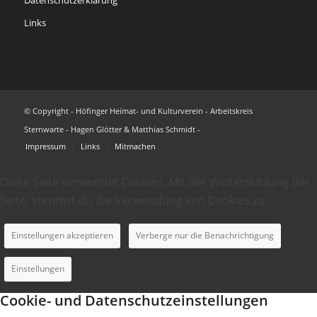
Links
© Copyright - Höfinger Heimat- und Kulturverein - Arbeitskreis
Sternwarte - Hagen Glötter & Matthias Schmidt -
Impressum
Links
Mitmachen
Diese Seite verwendet Cookies. Mit der Weiternutzung der
Seite, stimmst du die Verwendung von Cookies zu.
Einstellungen akzeptieren
Verberge nur die Benachrichtigung
Einstellungen
Cookie- und Datenschutzeinstellungen